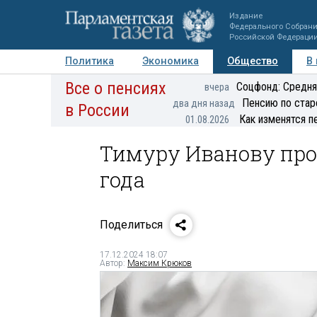
Издание
Федерального Собран
Российской Федераци
Политика
Экономика
Общество
В
Все о пенсиях
Фото
Авторы
Персоны
Мнения
Регионы
Соцфонд: Средня
вчера
Пенсию по стар
два дня назад
в России
Как изменятся п
01.08.2026
Тимуру Иванову прод
года
Поделиться
17.12.2024 18:07
Автор:
Максим Крюков