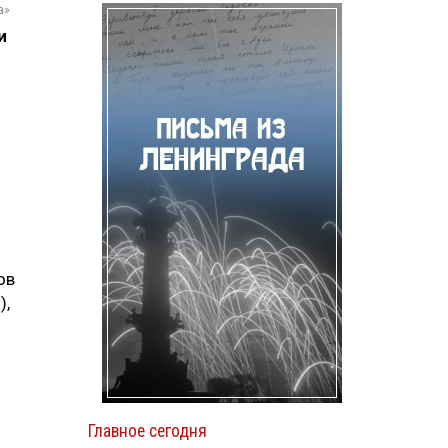
а»
и
ов
),
Главное сегодня