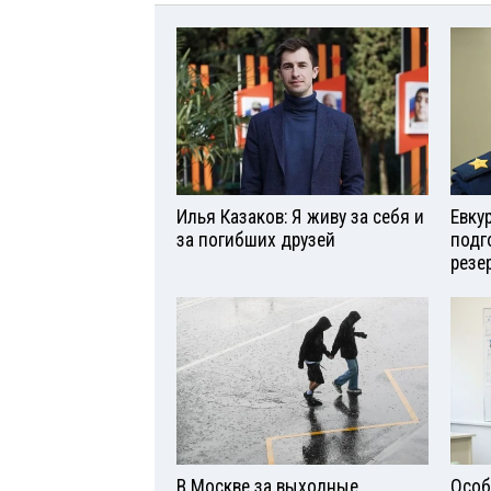
Илья Казаков: Я живу за себя и
Евку
за погибших друзей
подг
резе
В Москве за выходные
Особ