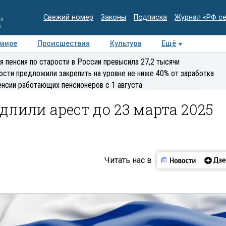
Свежий номер
Законы
Подписка
Журнал «РФ с
ия
и
 мире
Происшествия
Культура
Ещё
Медиацентр
Интервью
Колумнисты
Делова
я пенсия по старости в России превысила 27,2 тысячи
эксперт
ости предложили закрепить на уровне не ниже 40% от заработка
енсии работающих пенсионеров с 1 августа
лили арест до 23 марта 2025
Читать нас в