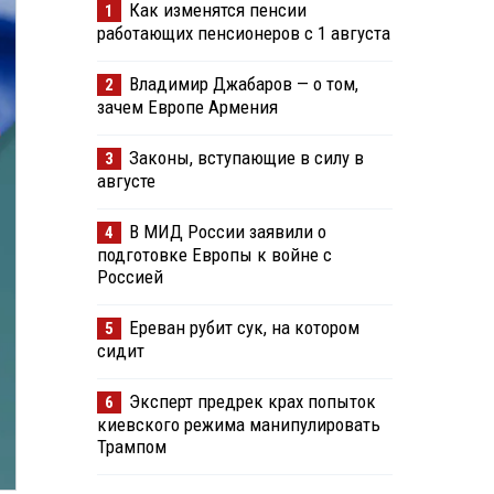
Как изменятся пенсии
1
работающих пенсионеров с 1 августа
Владимир Джабаров — о том,
2
зачем Европе Армения
Законы, вступающие в силу в
3
августе
В МИД России заявили о
4
подготовке Европы к войне с
Россией
Ереван рубит сук, на котором
5
сидит
Эксперт предрек крах попыток
6
киевского режима манипулировать
Трампом