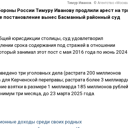
Тимур Иванов.
© Агентство «Москв
роны России Тимуру Иванову продлили арест на тр
кое постановление вынес Басманный районный суд
общей юрисдикции столицы, суд удовлетворил
длении срока содержания под стражей в отношении
орый занимал этот пост с мая 2016 года по июнь 2024
аведено три уголовных дела (растрата 200 миллионов
в для Керченской переправы; растрата более 3 миллиард
ие взятки в размере 1 миллиарда 185 миллионов рублей
нимум три месяца, до 23 марта 2025 года.
ционные доходы среди своих родных