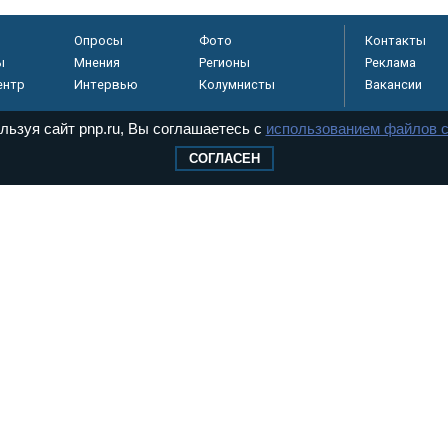
Опросы
Фото
Контакты
ы
Мнения
Регионы
Реклама
ентр
Интервью
Колумнисты
Вакансии
льзуя сайт pnp.ru, Вы соглашаетесь с
использованием файлов c
СОГЛАСЕН
регистрировано в
 технологий и
8+
.
дерального Собрания РФ. Издается с 1997 года. Учредители газеты - Государств
ктов палат Федерального Собрания. «Парламентская газета» имеет пункты печати
оверная информация о принимаемых в стране законах и деятельности депутатов и
ехнологии