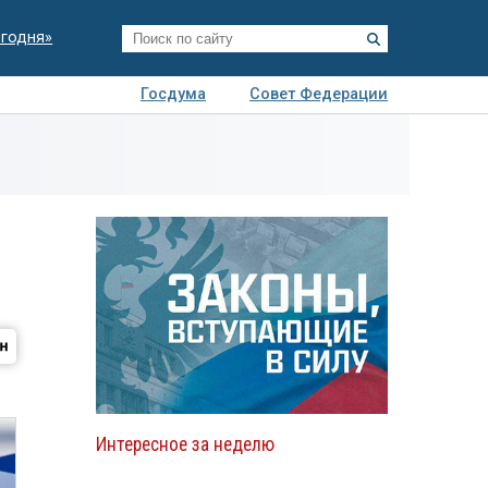
егодня»
Госдума
Совет Федерации
я
Авто
Недвижимость
Технологии
иза
Интересное за неделю