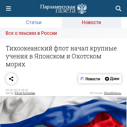
Статьи
Новости
Все о пенсиях в России
Тихоокеанский флот начал крупные
учения в Японском и Охотском
морях
05.06.2023 08:30
Автор:
Юлия Катенёва
Источник:
Минобороны