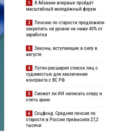
В Абхазии впервые пройдёт
1
масштабный молодёжный форум
Пенсию по старости предложили
2
закрепить на уровне не ниже 40% от
заработка
Законы, вступающие в силу в
3
августе
Путин расширил список лиц с
4
судимостью для заключения
контракта с ВС РФ
Сможет ли ИИ написать оперу и
5
спеть арию
Соцфонд: Средняя пенсия по
6
старости в России превысила 27,2
тысячи