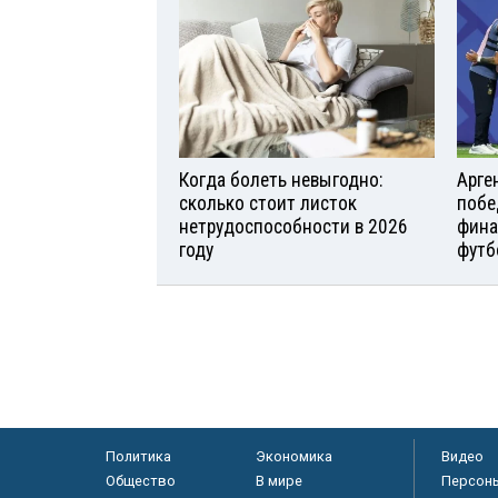
Когда болеть невыгодно:
Арге
сколько стоит листок
побе
нетрудоспособности в 2026
фина
году
футб
Политика
Экономика
Видео
Общество
В мире
Персон