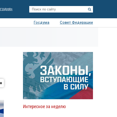
егодня»
Госдума
Совет Федерации
я
Авто
Недвижимость
Технологии
иза
Интересное за неделю