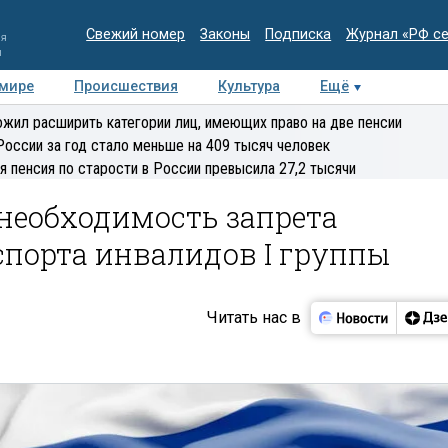
Свежий номер
Законы
Подписка
Журнал «РФ с
ия
и
 мире
Происшествия
Культура
Ещё
Медиацентр
Интервью
Колумнисты
Делова
жил расширить категории лиц, имеющих право на две пенсии
эксперт
России за год стало меньше на 409 тысяч человек
я пенсия по старости в России превысила 27,2 тысячи
необходимость запрета
спорта инвалидов I группы
Читать нас в