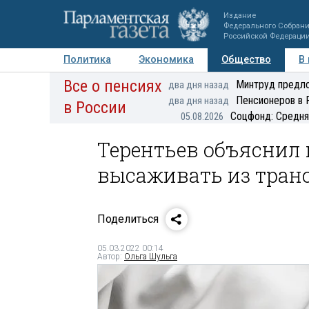
Издание
Федерального Собран
Российской Федераци
Политика
Экономика
Общество
В
Все о пенсиях
Фото
Авторы
Персоны
Мнения
Регионы
Минтруд предло
два дня назад
Пенсионеров в 
два дня назад
в России
Соцфонд: Средня
05.08.2026
Терентьев объяснил 
высаживать из тран
Поделиться
05.03.2022 00:14
Автор:
Ольга Шульга