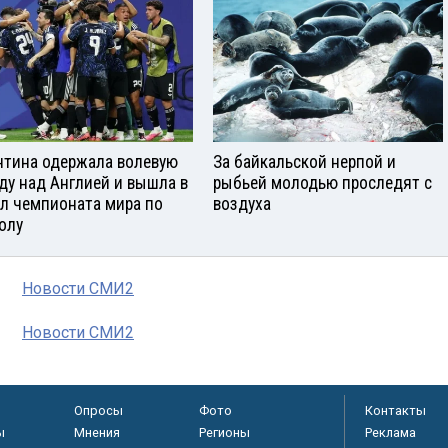
нтина одержала волевую
За байкальской нерпой и
ду над Англией и вышла в
рыбьей молодью проследят с
л чемпионата мира по
воздуха
олу
Новости СМИ2
Новости СМИ2
Опросы
Фото
Контакты
ы
Мнения
Регионы
Реклама