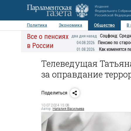
Издание
Федерального Собран
Российской Федераци
Политика
Экономика
Общество
В
Все о пенсиях
Фото
Авторы
Персоны
Мнения
Регионы
Соцфонд: Средн
два дня назад
Пенсию по старо
04.08.2026
в России
Как изменятся п
01.08.2026
Телеведущая Татьяна
за оправдание терро
Поделиться
10.07.2024 15:08
Автор:
Наталия Васильева