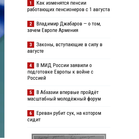
Как изменятся пенсии
1
работающих пенсионеров с 1 августа
Владимир Джабаров — о том,
2
зачем Европе Армения
Законы, вступающие в силу в
3
августе
В МИД России заявили о
4
подготовке Европы к войне с
Россией
В Абхазии впервые пройдёт
5
масштабный молодёжный форум
Ереван рубит сук, на котором
6
сидит