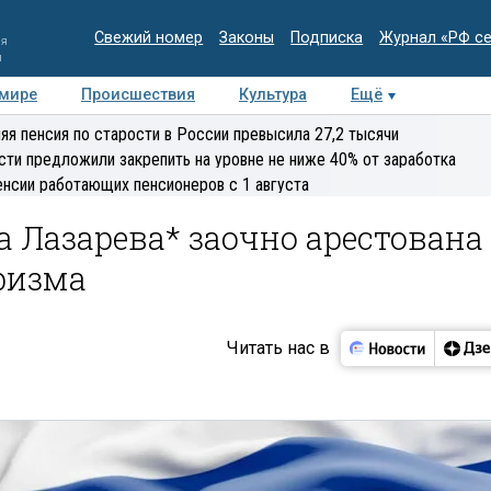
Свежий номер
Законы
Подписка
Журнал «РФ с
ия
и
 мире
Происшествия
Культура
Ещё
Медиацентр
Интервью
Колумнисты
Делова
яя пенсия по старости в России превысила 27,2 тысячи
эксперт
сти предложили закрепить на уровне не ниже 40% от заработка
енсии работающих пенсионеров с 1 августа
 Лазарева* заочно арестована
ризма
Читать нас в