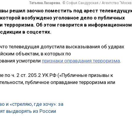
Татьяна Лазарева.
© Софья Сандурская / Агентство "Москв
квы решил заочно поместить под арест телеведущу
в которой возбуждено уголовное дело о публичных
ии терроризма. Об этом говорится в информационном
сдикции в соцсетях.
, что телеведущая допустила высказывания об ударах
йским объектам, в которых по
дования усмотрели
признаки оправдания терроризма
.
 по ч. 2 ст. 205.2 УК РФ («Публичные призывы к
ельности, публичное оправдание терроризма или
о и «стреляю, где хочу»: за
тят выдворять из России