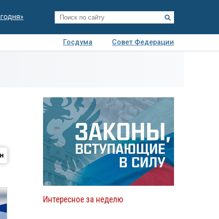
егодня»
Госдума
Совет Федерации
я
Авто
Недвижимость
Технологии
иза
Интересное за неделю