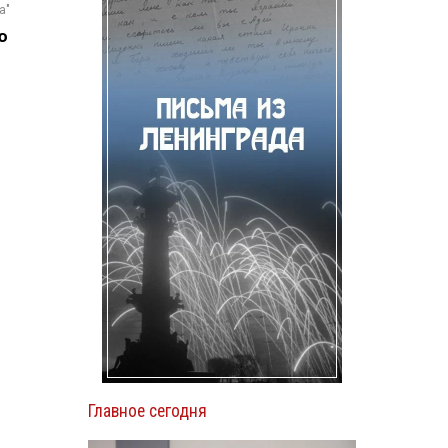
а"
ю
Главное сегодня