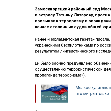
Замоскворецкий районный суд Мос
и актрису Татьяну Лазареву, проти
призывах к терроризму и оправдан
канале столичных судов общей юри
Ранее «Парламентская газета» писала
украинскими беспилотниками по росси
результатам лингвистического иссле
Ей было заочно предъявлено обвинение
осуществлению террористической деят
пропаганда терроризма»).
Мелкое хулиганств
что мигрантов хо