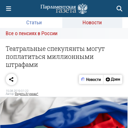
Статьи
Новости
Все о пенсиях в России
Театральные спекулянты могут
поплатиться миллионными
штрафами
15.08.2019 01:22
Автор:
Фидель Агумава*