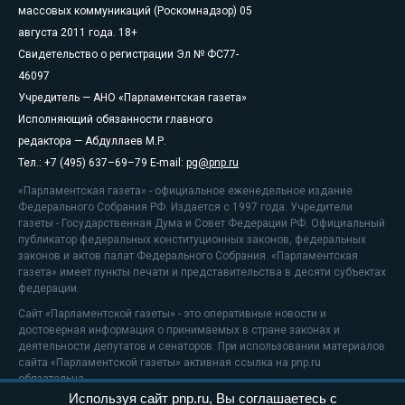
массовых коммуникаций (Роскомнадзор) 05
августа 2011 года. 18+
Свидетельство о регистрации Эл № ФС77-
46097
Учредитель — АНО «Парламентская газета»
Исполняющий обязанности главного
редактора — Абдуллаев М.Р.
Тел.: +7 (495) 637–69–79 E-mail:
pg@pnp.ru
«Парламентская газета» - официальное еженедельное издание
Федерального Собрания РФ. Издается с 1997 года. Учредители
газеты - Государственная Дума и Совет Федерации РФ. Официальный
публикатор федеральных конституционных законов, федеральных
законов и актов палат Федерального Собрания. «Парламентская
газета» имеет пункты печати и представительства в десяти субъектах
федерации.
Сайт «Парламентской газеты» - это оперативные новости и
достоверная информация о принимаемых в стране законах и
деятельности депутатов и сенаторов. При использовании материалов
сайта «Парламентской газеты» активная ссылка на pnp.ru
обязательна.
Используя сайт pnp.ru, Вы соглашаетесь с
На информационном ресурсе применяются
рекомендательные