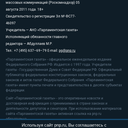
массовых коммуникаций (Роскомнадзор) 05
августа 2011 года. 18+
Свидетельство о регистрации Эл № ФС77-
46097
Учредитель — АНО «Парламентская газета»
Исполняющий обязанности главного
редактора — Абдуллаев М.Р.
Тел.: +7 (495) 637–69–79 E-mail:
pg@pnp.ru
«Парламентская газета» - официальное еженедельное издание
Федерального Собрания РФ. Издается с 1997 года. Учредители
газеты - Государственная Дума и Совет Федерации РФ. Официальный
публикатор федеральных конституционных законов, федеральных
законов и актов палат Федерального Собрания. «Парламентская
газета» имеет пункты печати и представительства в десяти субъектах
федерации.
Сайт «Парламентской газеты» - это оперативные новости и
достоверная информация о принимаемых в стране законах и
деятельности депутатов и сенаторов. При использовании материалов
сайта «Парламентской газеты» активная ссылка на pnp.ru
обязательна.
Используя сайт pnp.ru, Вы соглашаетесь с
На информационном ресурсе применяются
рекомендательные