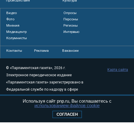
Происшествия
Культура
Видео
Опросы
Фото
Персоны
Мнения
Регионы
Медиацентр
Интервью
Колумнисты
Контакты
Реклама
Вакансии
© «Парламентская газета», 2026 г.
Карта сайта
Электронное периодическое издание
«Парламентская газета» зарегистрировано в
Федеральной службе по надзору в сфере
связи, информационных технологий и
Используя сайт pnp.ru, Вы соглашаетесь с
массовых коммуникаций (Роскомнадзор) 05
использованием файлов cookie
августа 2011 года. 18+
СОГЛАСЕН
Свидетельство о регистрации Эл № ФС77-
46097
Учредитель — АНО «Парламентская газета»