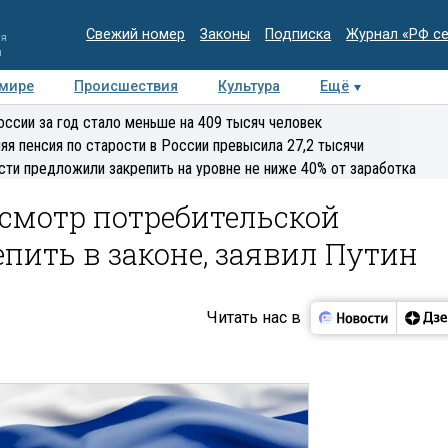
Свежий номер
Законы
Подписка
Журнал «РФ с
ия
и
 мире
Происшествия
Культура
Ещё
Медиацентр
Интервью
Колумнисты
Делова
оссии за год стало меньше на 409 тысяч человек
эксперт
яя пенсия по старости в России превысила 27,2 тысячи
сти предложили закрепить на уровне не ниже 40% от заработка
смотр потребительской
пить в законе, заявил Путин
Читать нас в