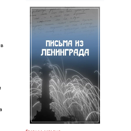
 в
и
а