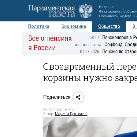
Издание
Федерального Собран
Российской Федераци
Политика
Экономика
Общество
В
Все о пенсиях
Фото
Авторы
Персоны
Мнения
Регионы
Пенсионеров в Р
08:17
Соцфонд: Средн
два дня назад
в России
Пенсию по старо
04.08.2026
Своевременный пере
корзины нужно закре
Поделиться
26.02.2020 18:20
Автор:
Марьям Гулалиева