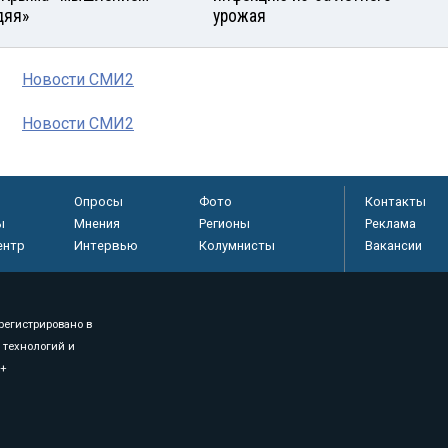
дяя»
урожая
Новости СМИ2
Новости СМИ2
Опросы
Фото
Контакты
ы
Мнения
Регионы
Реклама
ентр
Интервью
Колумнисты
Вакансии
регистрировано в
 технологий и
8+
.