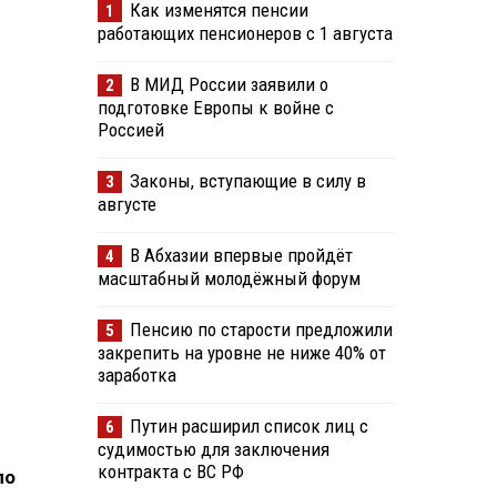
Как изменятся пенсии
1
работающих пенсионеров с 1 августа
В МИД России заявили о
2
подготовке Европы к войне с
Россией
Законы, вступающие в силу в
3
августе
В Абхазии впервые пройдёт
4
масштабный молодёжный форум
Пенсию по старости предложили
5
закрепить на уровне не ниже 40% от
заработка
Путин расширил список лиц с
6
судимостью для заключения
контракта с ВС РФ
по