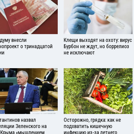
сдуму внесли
Клещи выходят на охоту: вирус
нопроект о тринадцатой
Бурбон не ждут, но боррелиоз
ии
не исключают
тантинов назвал
Осторожно, грядка: как не
уляции Зеленского на
подхватить кишечную
 Крыма «мышлением
инфекцию из-за летнего