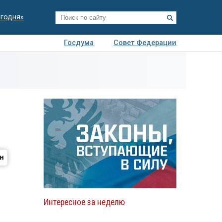
егодня»
Госдума
Совет Федерации
я
Авто
Недвижимость
Технологии
иза
Интересное за неделю