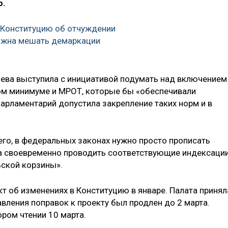
ю.
в Конституцию об отчуждении
олжна мешать демаркации
чева выступила с инициативой подумать над включением
м минимуме и МРОТ, которые бы «обеспечивали
арламентарий допустила закрепление таких норм и в
сего, в федеральных законах нужно просто прописать
ва своевременно проводить соответствующие индексаци
ьской корзины».
т об изменениях в Конституцию в январе. Палата принял
авления поправок к проекту был продлен до 2 марта.
ором чтении 10 марта.