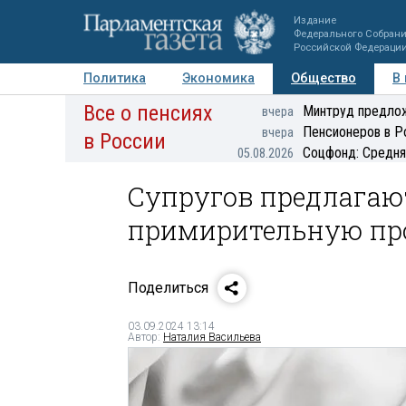
Издание
Федерального Собран
Российской Федераци
Политика
Экономика
Общество
В
Все о пенсиях
Фото
Авторы
Персоны
Мнения
Регионы
Минтруд предлож
вчера
Пенсионеров в Р
вчера
в России
Соцфонд: Средня
05.08.2026
Супругов предлагаю
примирительную про
Поделиться
03.09.2024 13:14
Автор:
Наталия Васильева