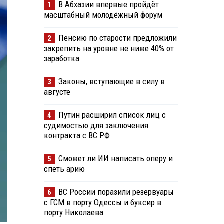
В Абхазии впервые пройдёт
1
масштабный молодёжный форум
Пенсию по старости предложили
2
закрепить на уровне не ниже 40% от
заработка
Законы, вступающие в силу в
3
августе
Путин расширил список лиц с
4
судимостью для заключения
контракта с ВС РФ
Сможет ли ИИ написать оперу и
5
спеть арию
ВС России поразили резервуары
6
с ГСМ в порту Одессы и буксир в
порту Николаева