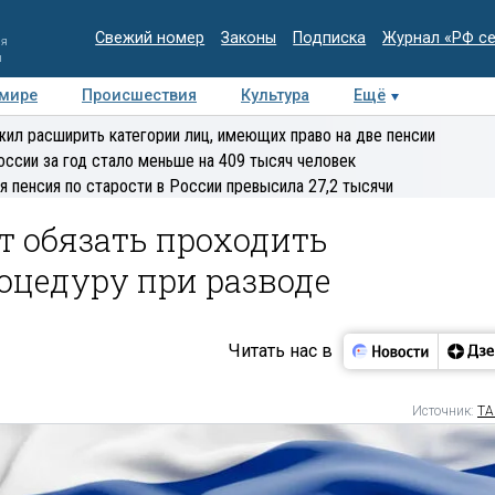
Свежий номер
Законы
Подписка
Журнал «РФ с
ия
и
 мире
Происшествия
Культура
Ещё
Медиацентр
Интервью
Колумнисты
Делова
ил расширить категории лиц, имеющих право на две пенсии
эксперт
оссии за год стало меньше на 409 тысяч человек
я пенсия по старости в России превысила 27,2 тысячи
т обязать проходить
цедуру при разводе
Читать нас в
Источник:
ТА