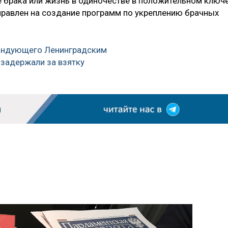
брака или жизнь в одиночестве в положительном ключе
правлен на создание программ по укреплению брачных
андующего Ленинградским
задержали за взятку