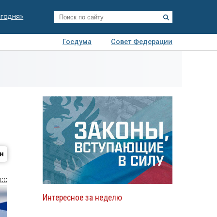
егодня»
Госдума
Совет Федерации
я
Авто
Недвижимость
Технологии
иза
СС
Интересное за неделю