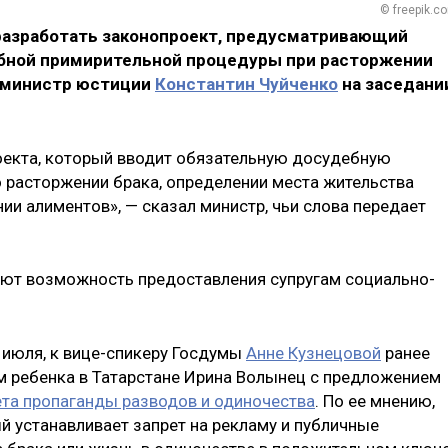
© freepik.c
разработать законопроект, предусматривающий
бной примирительной процедуры при расторжении
я министр юстиции
Константин Чуйченко
на заседани
оекта, который вводит обязательную досудебную
 расторжении брака, определении места жительства
ии алиментов», — сказал министр, чьи слова передает
ают возможность предоставления супругам социально-
 июля, к вице-спикеру Госдумы
Анне Кузнецовой
ранее
м ребенка в Татарстане Ирина Волынец с предложением
ета пропаганды разводов и одиночества
. По ее мнению,
й устанавливает запрет на рекламу и публичные