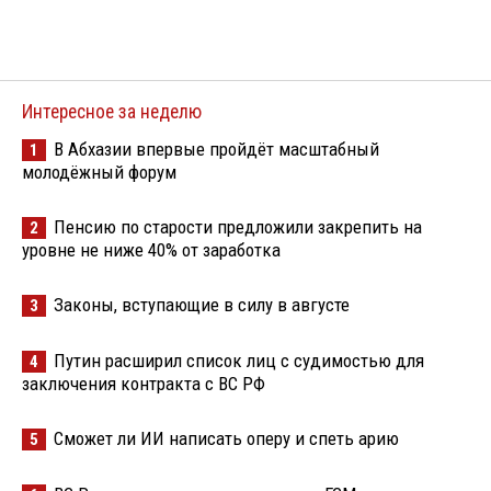
Интересное за неделю
В Абхазии впервые пройдёт масштабный
1
молодёжный форум
Пенсию по старости предложили закрепить на
2
уровне не ниже 40% от заработка
Законы, вступающие в силу в августе
3
Путин расширил список лиц с судимостью для
4
заключения контракта с ВС РФ
Сможет ли ИИ написать оперу и спеть арию
5