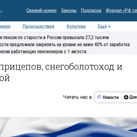
Свежий номер
Законы
Подписка
Журнал «РФ с
ия
и
 мире
Происшествия
Культура
Ещё
Медиацентр
Интервью
Колумнисты
Делова
я пенсия по старости в России превысила 27,2 тысячи
эксперт
ости предложили закрепить на уровне не ниже 40% от заработка
енсии работающих пенсионеров с 1 августа
оприцепов, снегоболотоход и
ой
Читать нас в