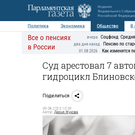
Издание
Федерального Собран
Российской Федераци
Политика
Экономика
Общество
В
Все о пенсиях
Фото
Авторы
Персоны
Мнения
Регионы
Соцфонд: Средня
вчера
Пенсию по стар
два дня назад
в России
Как изменятся п
01.08.2026
Суд арестовал 7 авт
гидроцикл Блиновск
Поделиться
09.08.2023 10:39
Автор:
Дарья Жукова