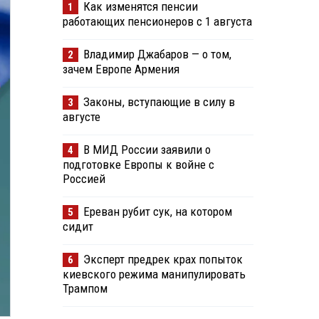
Как изменятся пенсии
1
работающих пенсионеров с 1 августа
Владимир Джабаров — о том,
2
зачем Европе Армения
Законы, вступающие в силу в
3
августе
В МИД России заявили о
4
подготовке Европы к войне с
Россией
Ереван рубит сук, на котором
5
сидит
Эксперт предрек крах попыток
6
киевского режима манипулировать
Трампом