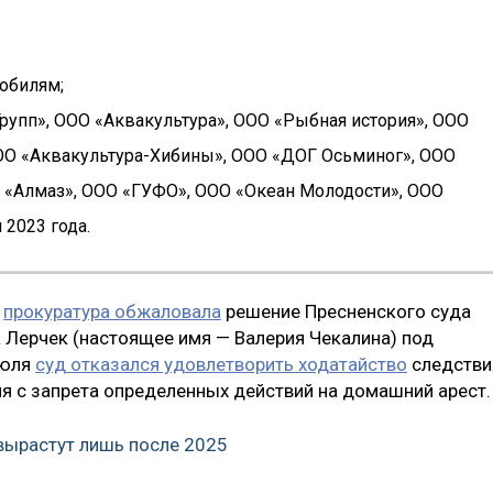
обилям;
Групп», ООО «Аквакультура», ООО «Рыбная история», ООО
ОО «Аквакультура-Хибины», ООО «ДОГ Осьминог», ООО
 «Алмаз», ООО «ГУФО», ООО «Океан Молодости», ООО
 2023 года.
я
прокуратура обжаловала
решение Пресненского суда
 Лерчек (настоящее имя — Валерия Чекалина) под
июля
суд отказался удовлетворить ходатайство
следстви
я с запрета определенных действий на домашний арест.
вырастут лишь после 2025