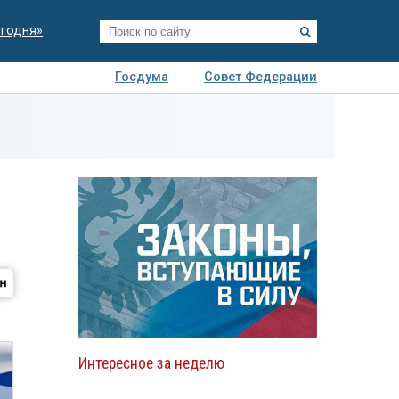
егодня»
Госдума
Совет Федерации
я
Авто
Недвижимость
Технологии
иза
Интересное за неделю