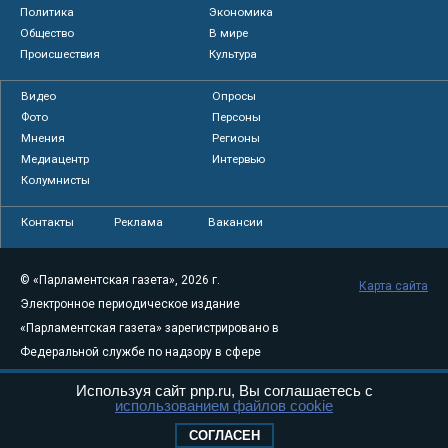
Политика
Экономика
Общество
В мире
Происшествия
Культура
Видео
Опросы
Фото
Персоны
Мнения
Регионы
Медиацентр
Интервью
Колумнисты
Контакты
Реклама
Вакансии
© «Парламентская газета», 2026 г.
Карта сайта
Электронное периодическое издание
«Парламентская газета» зарегистрировано в
Федеральной службе по надзору в сфере
связи, информационных технологий и
Используя сайт pnp.ru, Вы соглашаетесь с
массовых коммуникаций (Роскомнадзор) 05
использованием файлов cookie
августа 2011 года. 18+
СОГЛАСЕН
Свидетельство о регистрации Эл № ФС77-