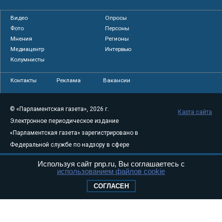
Видео
Опросы
Фото
Персоны
Мнения
Регионы
Медиацентр
Интервью
Колумнисты
Контакты
Реклама
Вакансии
© «Парламентская газета», 2026 г.
Карта сайта
Электронное периодическое издание
«Парламентская газета» зарегистрировано в
Федеральной службе по надзору в сфере
связи, информационных технологий и
Используя сайт pnp.ru, Вы соглашаетесь с
массовых коммуникаций (Роскомнадзор) 05
использованием файлов cookie
августа 2011 года. 18+
СОГЛАСЕН
Свидетельство о регистрации Эл № ФС77-
46097
Учредитель — АНО «Парламентская газета»