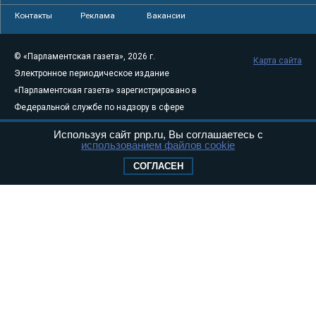
Контакты
Реклама
Вакансии
© «Парламентская газета», 2026 г.
Карта сайта
Электронное периодическое издание
«Парламентская газета» зарегистрировано в
Федеральной службе по надзору в сфере
связи, информационных технологий и
Используя сайт pnp.ru, Вы соглашаетесь с
массовых коммуникаций (Роскомнадзор) 05
использованием файлов cookie
августа 2011 года. 18+
СОГЛАСЕН
Свидетельство о регистрации Эл № ФС77-
46097
Учредитель — АНО «Парламентская газета»
Исполняющий обязанности главного
редактора — Абдуллаев М.Р.
Тел.: +7 (495) 637–69–79 E-mail:
pg@pnp.ru
«Парламентская газета» - официальное еженедельное издание
Федерального Собрания РФ. Издается с 1997 года. Учредители
газеты - Государственная Дума и Совет Федерации РФ. Официальный