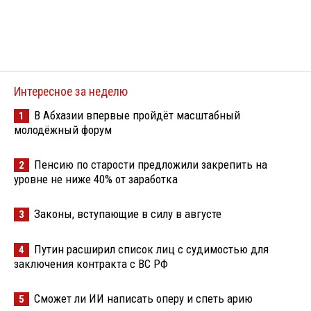
Интересное за неделю
В Абхазии впервые пройдёт масштабный
1
молодёжный форум
Пенсию по старости предложили закрепить на
2
уровне не ниже 40% от заработка
Законы, вступающие в силу в августе
3
Путин расширил список лиц с судимостью для
4
заключения контракта с ВС РФ
Сможет ли ИИ написать оперу и спеть арию
5