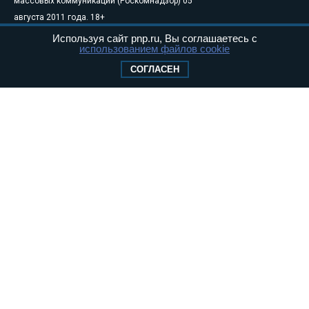
массовых коммуникаций (Роскомнадзор) 05
августа 2011 года. 18+
Свидетельство о регистрации Эл № ФС77-
Используя сайт pnp.ru, Вы соглашаетесь с
использованием файлов cookie
46097
Учредитель — АНО «Парламентская газета»
СОГЛАСЕН
Исполняющий обязанности главного
редактора — Абдуллаев М.Р.
Тел.: +7 (495) 637–69–79 E-mail:
pg@pnp.ru
«Парламентская газета» - официальное еженедельное издание
Федерального Собрания РФ. Издается с 1997 года. Учредители
газеты - Государственная Дума и Совет Федерации РФ. Официальный
публикатор федеральных конституционных законов, федеральных
законов и актов палат Федерального Собрания. «Парламентская
газета» имеет пункты печати и представительства в десяти субъектах
федерации.
Сайт «Парламентской газеты» - это оперативные новости и
достоверная информация о принимаемых в стране законах и
деятельности депутатов и сенаторов. При использовании материалов
сайта «Парламентской газеты» активная ссылка на pnp.ru
обязательна.
На информационном ресурсе применяются
рекомендательные