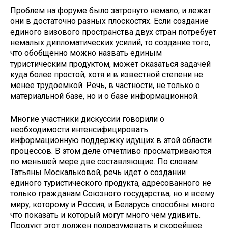
Проблем на форуме было затрону­то немало, и лежат
они в достаточно разных плоскостях. Если создание
единого визового пространства двух стран потребует
немалых дипломатических усилий, то создание того,
что обобщенно можно назвать единым
туристическим продуктом, может оказаться задачей
куда более про­стой, хотя и в известной степени не
менее трудоемкой. Речь, в частности, не только о
материальной базе, но и о базе информационной.
Многие участники дискуссии гово­рили о
необходимости интенсифици­ровать
информационную поддержку идущих в этой области
процессов. В этом деле отчетливо просматриваются
по меньшей мере две составляющие. По словам
Татьяны Москальковой, речь идет о создании
единого тури­стического продукта, адресованного не
только гражданам Союзного госу­дарства, но и всему
миру, которому и Россия, и Беларусь способны много
что показать и который могут много чем удивить.
Продукт этот должен подразумевать и скорейшее