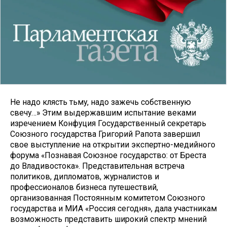
Не надо клясть тьму, надо за­жечь собственную
свечу…» Этим выдержавшим испы­тание веками
изречением Конфуция Государственный секретарь
Союзного государства Григорий Рапота завершил
свое выступление на открытии экспертно-медийного
форума «Познавая Со­юзное государство: от Бреста
до Вла­дивостока». Представительная встреча
политиков, дипломатов, журналистов и
профессионалов бизнеса путешествий,
организованная Постоянным коми­тетом Союзного
государства и МИА «Россия сегодня», дала участникам
возможность представить широкий спектр мнений