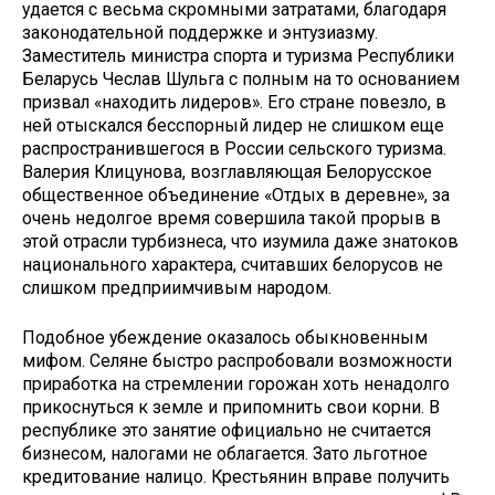
удается с весьма скромными затратами, благодаря
законодательной поддержке и энтузиазму.
Заместитель министра спорта и туризма Республи­ки
Беларусь Чеслав Шульга с полным на то основанием
призвал «находить лидеров». Его стране повезло, в
ней отыскался бесспорный лидер не слиш­ком еще
распространившегося в Рос­сии сельского туризма.
Валерия Клицунова, возглавляющая Белорусское
общественное объединение «Отдых в деревне», за
очень недолгое время со­вершила такой прорыв в
этой отрасли турбизнеса, что изумила даже знато­ков
национального характера, считав­ших белорусов не
слишком предпри­имчивым народом.
Подобное убеждение оказалось обыкновенным
мифом. Селяне бы­стро распробовали возможности
при­работка на стремлении горожан хоть ненадолго
прикоснуться к земле и припомнить свои корни. В
республике это занятие официально не считает­ся
бизнесом, налогами не облагается. Зато льготное
кредитование налицо. Крестьянин вправе получить