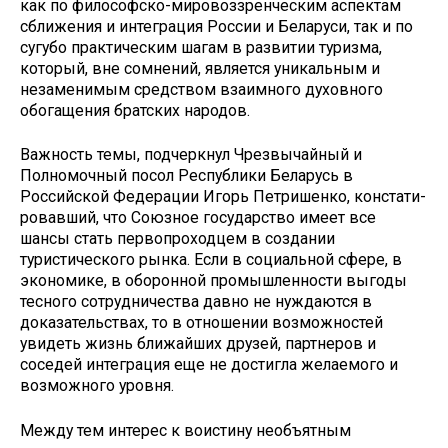
как по философско-мировоззренческим аспектам
сближения и интеграция России и Беларуси, так и по
сугубо практическим шагам в раз­витии туризма,
который, вне сомнений, является уникальным и
незаменимым средством взаимного духовного
обога­щения братских народов.
Важность темы, подчеркнул Чрез­вычайный и
Полномочный посол Ре­спублики Беларусь в
Российской Фе­дерации Игорь Петришенко, констати­
ровавший, что Союзное государство имеет все
шансы стать первопроход­цем в создании
туристического рын­ка. Если в социальной сфере, в
эконо­мике, в оборонной промышленности выгоды
тесного сотрудничества давно не нуждаются в
доказательствах, то в отношении возможностей
увидеть жизнь ближайших друзей, партнеров и
соседей интеграция еще не достигла желаемого и
возможного уровня.
Между тем интерес к воистину не­объятным