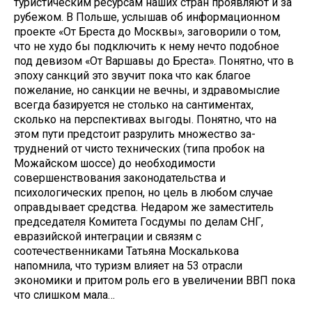
туристическим ресурсам наших стран проявляют и за
рубежом. В Польше, услышав об информацион­ном
проекте «От Бреста до Москвы», заговорили о том,
что не худо бы под­ключить к нему нечто подобное
под девизом «От Варшавы до Бреста». По­нятно, что в
эпоху санкций это звучит пока что как благое
пожелание, но санкции не вечны, и здравомыслие
всегда базируется не столько на сан­тиментах,
сколько на перспективах выгоды. Понятно, что на
этом пути предстоит разрулить множество за­
труднений от чисто технических (типа пробок на
Можайском шоссе) до не­обходимости
совершенствования зако­нодательства и
психологических пре­пон, но цель в любом случае
оправды­вает средства. Недаром же замести­тель
председателя Комитета Госдумы по делам СНГ,
евразийской интеграции и связям с
соотечественниками Татья­на Москалькова
напомнила, что ту­ризм влияет на 53 отрасли
экономики и притом роль его в увеличении ВВП пока
что слишком мала…