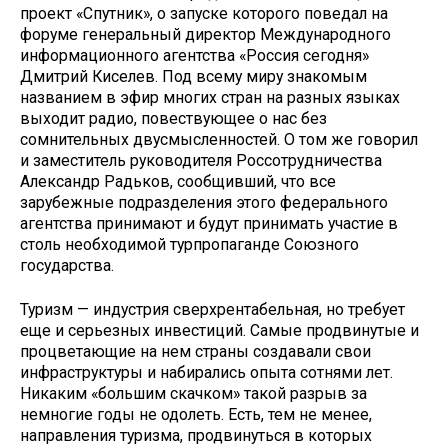
проект «Спутник», о запуске которого поведал на
фору­ме генеральный директор Междуна­родного
информационного агентства «Россия сегодня»
Дмитрий Киселев. Под всему миру знакомым
названием в эфир многих стран на разных язы­ках
выходит радио, повествующее о нас без
сомнительных двусмысленностей. О том же говорил
и замести­тель руководителя Россотрудничества
Александр Радьков, сообщивший, что все
зарубежные подразделения этого федерального
агентства принимают и будут принимать участие в
столь не­обходимой турпропаганде Союзного
государства.
Туризм — индустрия сверхрента­бельная, но требует
еще и серьезных инвестиций. Самые продвинутые и
процветающие на нем страны создава­ли свои
инфраструктуры и набирались опыта сотнями лет.
Никаким «большим скачком» такой разрыв за
немногие годы не одолеть. Есть, тем не менее,
направления туризма, продвинуться в которых