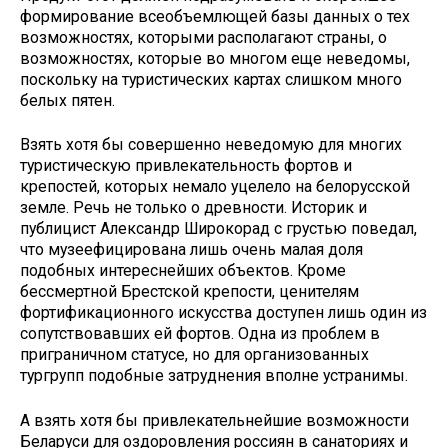
формиро­вание всеобъемлющей базы данных о тех
возможностях, которыми распола­гают страны, о
возможностях, которые во многом еще неведомы,
поскольку на туристических картах слишком много
белых пятен.
Взять хотя бы совершенно неведо­мую для многих
туристическую при­влекательность фортов и
крепостей, которых немало уцелело на белорус­ской
земле. Речь не только о древно­сти. Историк и
публицист Александр Широкорад с грустью поведал,
что музеефицирована лишь очень малая доля
подобных интереснейших объ­ектов. Кроме
бессмертной Брестской крепости, ценителям
фортификацион­ного искусства доступен лишь один из
сопутствовавших ей фортов. Одна из проблем в
приграничном статусе, но для организованных
тургрупп подоб­ные затруднения вполне устранимы.
А взять хотя бы привлекательней­шие возможности
Беларуси для оздо­ровления россиян в санаториях и