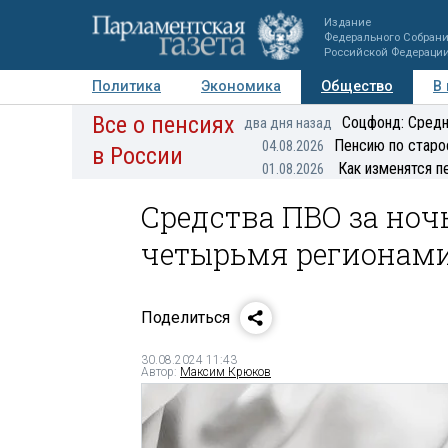
Издание
Федерального Собран
Российской Федераци
Политика
Экономика
Общество
В
Все о пенсиях
Фото
Авторы
Персоны
Мнения
Регионы
Соцфонд: Средн
два дня назад
Пенсию по старо
04.08.2026
в России
Как изменятся п
01.08.2026
Средства ПВО за ноч
четырьмя регионами
Поделиться
30.08.2024 11:43
Автор:
Максим Крюков