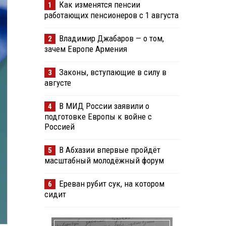
Как изменятся пенсии
1
работающих пенсионеров с 1 августа
Владимир Джабаров — о том,
2
зачем Европе Армения
Законы, вступающие в силу в
3
августе
В МИД России заявили о
4
подготовке Европы к войне с
Россией
В Абхазии впервые пройдёт
5
масштабный молодёжный форум
Ереван рубит сук, на котором
6
сидит