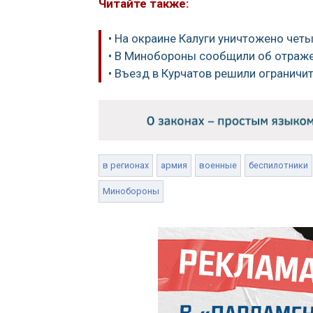
Читайте также:
• На окраине Калуги уничтожено чет
• В Минобороны сообщили об отраже
• Въезд в Курчатов решили ограничи
в регионах
армия
военные
беспилотники
Минобороны