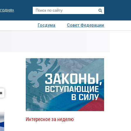
егодня»
Госдума
Совет Федерации
я
Авто
Недвижимость
Технологии
иза
Интересное за неделю