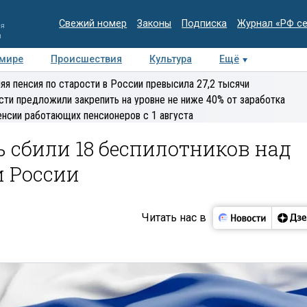
Свежий номер
Законы
Подписка
Журнал «РФ с
ия
и
 мире
Происшествия
Культура
Ещё
Медиацентр
Интервью
Колумнисты
Делова
яя пенсия по старости в России превысила 27,2 тысячи
эксперт
сти предложили закрепить на уровне не ниже 40% от заработка
енсии работающих пенсионеров с 1 августа
ь сбили 18 беспилотников над
 России
Читать нас в