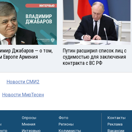
имир Джабаров — о том,
Путин расширил список лиц с
м Европе Армения
судимостью для заключения
контракта с ВС РФ
Новости СМИ2
Новости МирТесен
Опросы
Фото
Контакты
ы
Мнения
Регионы
Реклама
ентр
Интервью
Колумнисты
Вакансии