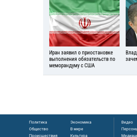
Иран заявил о приостановке
Влад
выполнения обязательств по
заче
меморандуму с США
Политика
Экономика
Видео
Общество
В мире
Персон
Происшествия
Культура
Медиац