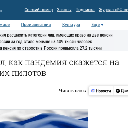
Свежий номер
Законы
Подписка
Журнал «РФ с
ия
и
 мире
Происшествия
Культура
Ещё
Медиацентр
Интервью
Колумнисты
Делова
ил расширить категории лиц, имеющих право на две пенсии
эксперт
оссии за год стало меньше на 409 тысяч человек
я пенсия по старости в России превысила 27,2 тысячи
л, как пандемия скажется на
ких пилотов
Читать нас в