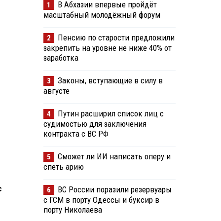
В Абхазии впервые пройдёт
1
масштабный молодёжный форум
Пенсию по старости предложили
2
закрепить на уровне не ниже 40% от
заработка
Законы, вступающие в силу в
3
августе
Путин расширил список лиц с
4
судимостью для заключения
контракта с ВС РФ
Сможет ли ИИ написать оперу и
5
спеть арию
с
ВС России поразили резервуары
6
с ГСМ в порту Одессы и буксир в
порту Николаева