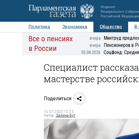
Издание
Федерального Собран
Российской Федераци
Политика
Экономика
Общество
В
Все о пенсиях
Фото
Авторы
Персоны
Мнения
Регионы
Минтруд предлож
вчера
Пенсионеров в Р
вчера
в России
Соцфонд: Средня
05.08.2026
Специалист рассказа
мастерстве российс
Поделиться
15.07.2020 12:23
Автор:
Залина Бут