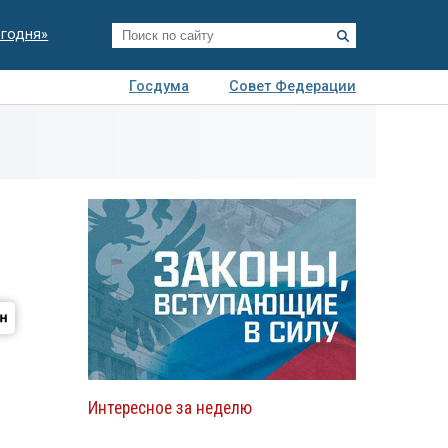
егодня»
Госдума
Совет Федерации
я
Авто
Недвижимость
Технологии
иза
Интересное за неделю