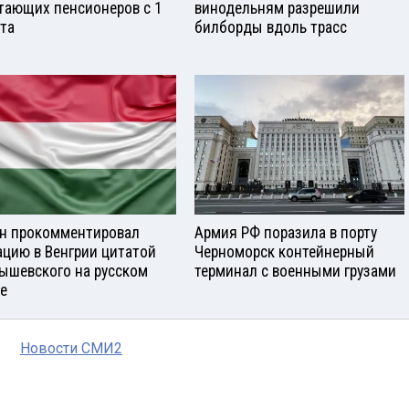
тающих пенсионеров с 1
винодельням разрешили
ста
билборды вдоль трасс
н прокомментировал
Армия РФ поразила в порту
ацию в Венгрии цитатой
Черноморск контейнерный
ышевского на русском
терминал с военными грузами
е
Новости СМИ2