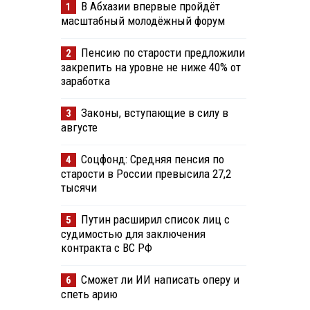
В Абхазии впервые пройдёт
1
масштабный молодёжный форум
Пенсию по старости предложили
2
закрепить на уровне не ниже 40% от
заработка
Законы, вступающие в силу в
3
августе
Соцфонд: Средняя пенсия по
4
старости в России превысила 27,2
тысячи
Путин расширил список лиц с
5
судимостью для заключения
контракта с ВС РФ
Сможет ли ИИ написать оперу и
6
спеть арию