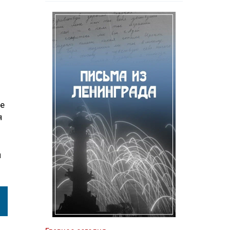
ее
я
й