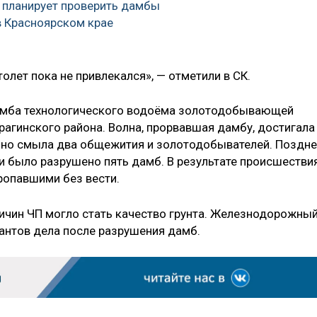
 планирует проверить дамбы
в Красноярском крае
олет пока не привлекался», — отметили в СК.
 дамба технологического водоёма золотодобывающей
рагинского района. Волна, прорвавшая дамбу, достигала
льно смыла два общежития и золотодобывателей. Поздн
ти было разрушено пять дамб. В результате происшестви
пропавшими без вести.
ричин ЧП могло стать качество грунта. Железнодорожны
рантов дела после разрушения дамб.