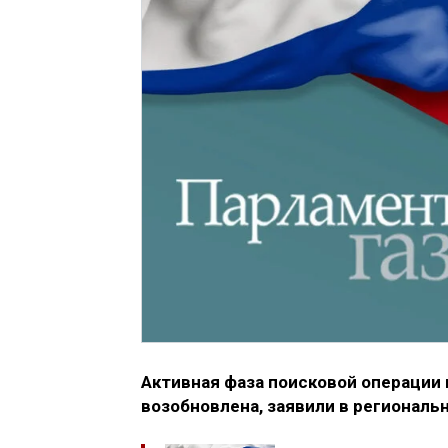
Активная фаза поисковой операции 
возобновлена, заявили в региональ