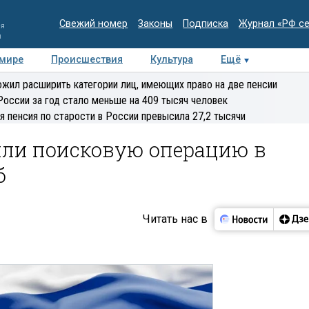
Свежий номер
Законы
Подписка
Журнал «РФ с
ия
и
 мире
Происшествия
Культура
Ещё
Медиацентр
Интервью
Колумнисты
Делова
жил расширить категории лиц, имеющих право на две пенсии
эксперт
России за год стало меньше на 409 тысяч человек
я пенсия по старости в России превысила 27,2 тысячи
или поисковую операцию в
б
Читать нас в