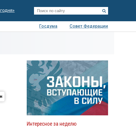
егодня»
Госдума
Совет Федерации
я
Авто
Недвижимость
Технологии
иза
Интересное за неделю