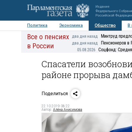
Издание
Федерального Собран
Российской Федераци
Политика
Экономика
Общество
В
Все о пенсиях
Фото
Авторы
Персоны
Мнения
Регионы
Минтруд предло
два дня назад
Пенсионеров в 
два дня назад
в России
Соцфонд: Средня
05.08.2026
Спасатели возобнов
районе прорыва дам
Поделиться
22.10.2019 08:22
Автор:
Алёна Анисимова