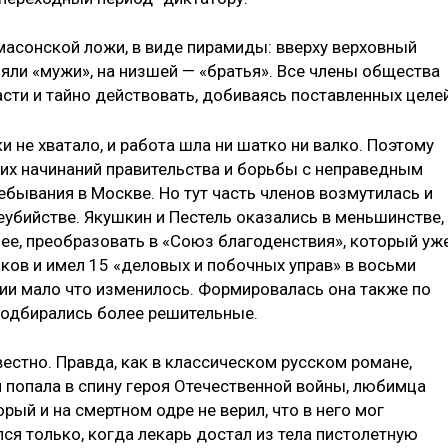
асонской ложи, в виде пирамиды: вверху верховный
о­яли «мужи», на низшей — «братья». Все члены общества
ти и тайно действовать, добиваясь поставлен­ных целей
 не хватало, и работа шла ни шатко ни валко. Поэтому
их начинаний правительства и борьбы с неправедным
ребывания в Москве. Но тут часть членов воз­мутилась и
еубийстве. Якушкин и Пестель оказались в меньшин­стве,
нее, преобразовать в «Союз благоденствия», который уж
ков и имел 15 «деловых и побочных управ» в восьми
ции мало что изменилось. Формировалась она также по
подбирались более решительные.
вестно. Правда, как в клас­сическом русском романе,
я по­пала в спину героя Отечественной войны, любимца
ый и на смерт­ном одре не верил, что в него мог
лся только, когда лекарь достал из тела пистолетную