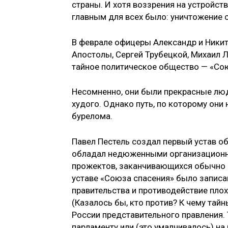
страны. И хотя воззрения на устройст
главным для всех было: уничтожение 
В феврале офицеры Александр и Никит
Апосто­лы, Сергей Трубецкой, Михаил Л
тайное полити­ческое общество — «Со
Несомненно, они были прекрас­ные люд
худо­го. Однако путь, по которому они
бурелома.
Павел Пестель создал первый устав о
обладал недюженными организационны
прожектов, заканчива­ющихся обычно 
уставе «Союза спасения» было запис
правительства и противодействие плох
(Казалось бы, кто против? К чему тай
России представи­тельного правления.
парламенту или (это умал­чивалось) на