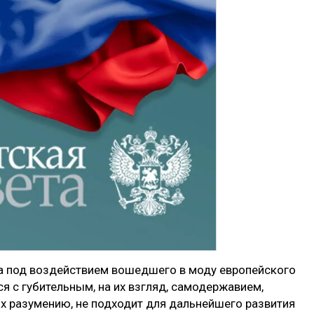
ва под воздействием во­шедшего в моду европейского
я с губительным, на их взгляд, самодержавием,
их разумению, не подходит для дальнейшего раз­вития