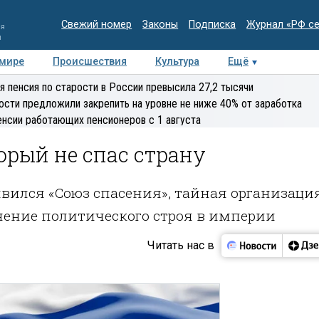
Свежий номер
Законы
Подписка
Журнал «РФ с
ия
и
 мире
Происшествия
Культура
Ещё
Медиацентр
Интервью
Колумнисты
Делова
я пенсия по старости в России превысила 27,2 тысячи
эксперт
ости предложили закрепить на уровне не ниже 40% от заработка
енсии работающих пенсионеров с 1 августа
орый не спас страну
явился «Союз спасения», тайная организация
нение политического строя в империи
Читать нас в