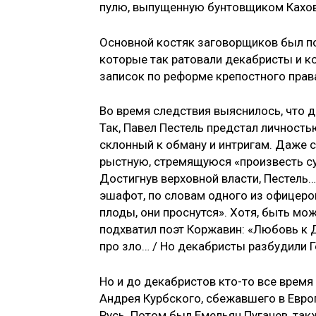
пулю, выпу­щенную бунтовщиком Кахо
Основной костяк заговорщиков был по
которые так ратовали декабристы и к
записок по реформе крепостного права
Во время следствия выяснилось, что д
Так, Павел Пестель предстал личность
склонный к обману и ин­тригам. Даже 
рыстную, стремящуюся «произвесть су
Достигнув верховной власти, Пестель
эшафот, по словам одно­го из офицеро
плоды, они проснутся». Хотя, быть мож
подхватил поэт Коржавин: «Любовь к Д
про зло… / Но дека­бристы разбудили Г
Но и до декабристов кто-то все время
Андрея Курбского, сбежавшего в Европ
Русь. Потом был Емельян Пугачев, так