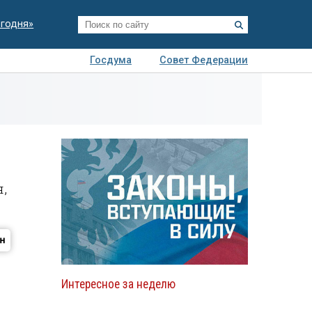
егодня»
Госдума
Совет Федерации
я
Авто
Недвижимость
Технологии
иза
,
Интересное за неделю