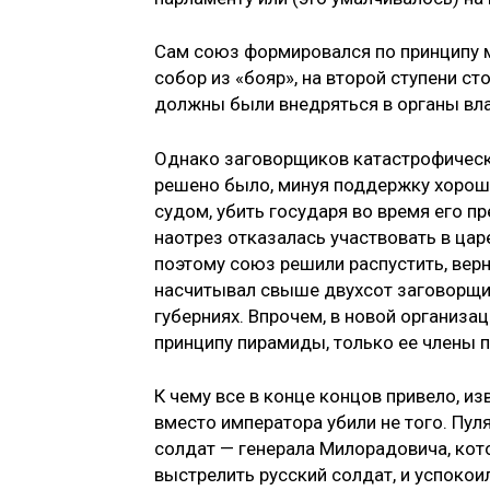
Сам союз формировался по принципу м
собор из «бояр», на второй ступени ст
должны были внедряться в органы влас
Однако заговорщиков катастро­фически
реше­но было, минуя поддержку хорош
судом, убить госу­даря во время его п
наотрез отказалась уча­ствовать в цар
поэтому союз решили рас­пустить, вер
насчитывал свыше двухсот заго­ворщи
губерниях. Впрочем, в новой организа
принципу пирамиды, только ее члены 
К чему все в конце концов при­вело, из
вместо императора убили не того. Пул
солдат — генерала Милорадовича, котор
выстрелить русский солдат, и успо­кои