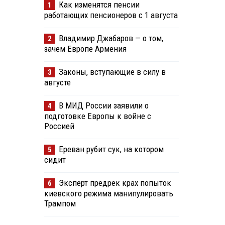
Как изменятся пенсии
1
работающих пенсионеров с 1 августа
Владимир Джабаров — о том,
2
зачем Европе Армения
Законы, вступающие в силу в
3
августе
В МИД России заявили о
4
подготовке Европы к войне с
Россией
Ереван рубит сук, на котором
5
сидит
Эксперт предрек крах попыток
6
киевского режима манипулировать
Трампом