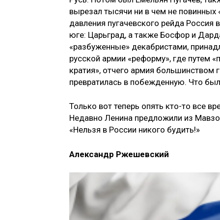
вырезал тысячи ни в чем не по­винных
давления пугачевского рейда Рос­сия
юге: Царьград, а также Босфор и Дарда
«разбуженные» декабристами, принад
русской армии «рефор­му», где путем 
кратия», отчего армия большин­ством 
превра­тилась в побежденную. Что бы
Только вот теперь опять кто-то все вр
Недавно Ленина предложили из Мавзоле
«Нельзя в России никого будить!»
Александр Ржешевский