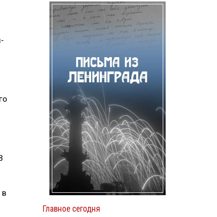
-
го
В
 в
Главное сегодня