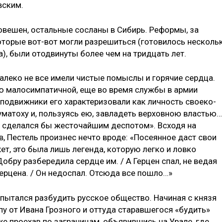
вским.
вешен, остальные сосланы в Сибирь. Реформы, за
оторые вот-вот могли разрешиться (готови­лось несколь
), были отодвину­ты более чем на тридцать лет.
алеко не все имели чистые по­мыслы и горячие сердца.
ю мало­симпатичной, еще во время службы в армии
сподвижники его ха­рактеризовали как личность своеко­
матоху и, пользуясь ею, завладеть верховною властью…
… сде­лался бы жесточайшим деспотом». Всходя на
в, Пестель произнес нечто вроде: «Посеянное даст свои
ет, это была лишь легенда, ко­торую легко и ловко
обру разбередила сердце им. / А Герцен спал, не ведая
ерцена. / Он не­доспал. Отсюда все пошло…»
 пытался разбудить русское общество. Начиная с князя
у от Ивана Грозного и оттуда старав­шегося «будить»
же проехав по заграницам, объявившись на Урале, где