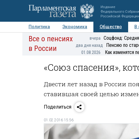
Издание
Федерального Собран
Российской Федераци
Политика
Экономика
Общество
В
Все о пенсиях
Фото
Авторы
Персоны
Мнения
Регионы
Соцфонд: Средня
вчера
Пенсию по стар
два дня назад
в России
Как изменятся п
01.08.2026
«Союз спасения», кот
Двести лет назад в России по
ставившая своей целью изме
Поделиться
01.02.2016 15:56