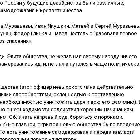
во России у будущих дека­бристов были различные,
само­державия и крепостничества.
а Муравьевы, Иван Якушкин, Матвей и Сергей Муравьевы
у­нин, Федор Глинка и Павел Пестель образовали первое
юз спасения».
и. Элита общества, не же­лавшая своему народу ничего
 намеревались идти, петлял и путал­ся в чаще политическо
бщества (этот офицер невысокого чина действительно
ми способностями, склонностью к со­ставлению
необходимостью уничтожить царя и всю его фами­лию). 
ано о необходимости содействия хорошим начинаниям
им. Обличать неправый суд, бороться с пороками.
ны?) Но главной, скрытой целью общества было введение
 То есть унич­тожение самодержавия и передача власти
 переходный период -диктатору.