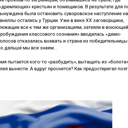
 «дремлющих» крестьян и помещиков. В результате для п
 вынуждена была остановить суворовское наступление на
­неллы остались у Турции. Уже в ве­ке ХХ заговорщики,
лежащие все к тем же организациям, затеяли в воююще
«пробуждения клас­сового сознания» вводилась «демо­
голосов отказалась воевать и страна из победительницы
ло дальше мы все знаем…
емя пытается кого-то «разбудить», вытащить из «болота»
я вынести. А вдруг проснется? Как предостерегал поэт