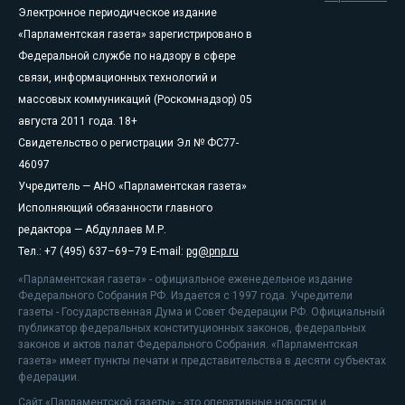
Электронное периодическое издание
«Парламентская газета» зарегистрировано в
Федеральной службе по надзору в сфере
связи, информационных технологий и
массовых коммуникаций (Роскомнадзор) 05
августа 2011 года. 18+
Свидетельство о регистрации Эл № ФС77-
46097
Учредитель — АНО «Парламентская газета»
Исполняющий обязанности главного
редактора — Абдуллаев М.Р.
Тел.: +7 (495) 637–69–79 E-mail:
pg@pnp.ru
«Парламентская газета» - официальное еженедельное издание
Федерального Собрания РФ. Издается с 1997 года. Учредители
газеты - Государственная Дума и Совет Федерации РФ. Официальный
публикатор федеральных конституционных законов, федеральных
законов и актов палат Федерального Собрания. «Парламентская
газета» имеет пункты печати и представительства в десяти субъектах
федерации.
Сайт «Парламентской газеты» - это оперативные новости и