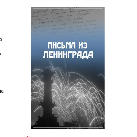
о
у
на