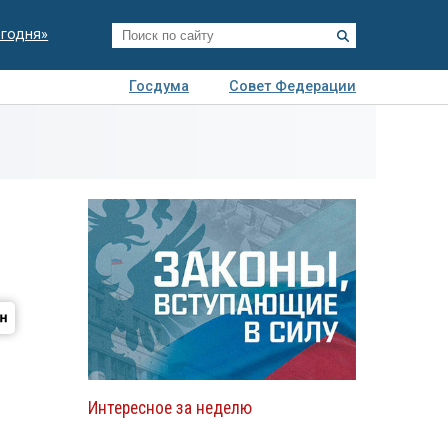
егодня»
Госдума
Совет Федерации
я
Авто
Недвижимость
Технологии
иза
Интересное за неделю