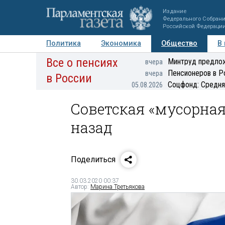
Издание
Федерального Собран
Российской Федераци
Политика
Экономика
Общество
В
Все о пенсиях
Фото
Авторы
Персоны
Мнения
Регионы
Минтруд предлож
вчера
Пенсионеров в Р
вчера
в России
Соцфонд: Средня
05.08.2026
Советская «мусорная
назад
Поделиться
30.03.2020 00:37
Автор:
Марина Третьякова