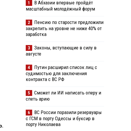
В Абхазии впервые пройдёт
1
масштабный молодёжный форум
Пенсию по старости предложили
2
закрепить на уровне не ниже 40% от
заработка
Законы, вступающие в силу в
3
августе
Путин расширил список лиц с
4
судимостью для заключения
контракта с ВС РФ
Сможет ли ИИ написать оперу и
5
спеть арию
ВС России поразили резервуары
6
с ГСМ в порту Одессы и буксир в
порту Николаева
о.