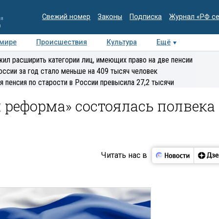
Свежий номер
Законы
Подписка
Журнал «РФ с
ия
и
 мире
Происшествия
Культура
Ещё
Медиацентр
Интервью
Колумнисты
Делова
ил расширить категории лиц, имеющих право на две пенсии
эксперт
оссии за год стало меньше на 409 тысяч человек
я пенсия по старости в России превысила 27,2 тысячи
 реформа» состоялась полвека
Читать нас в