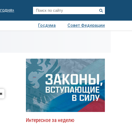
егодня»
Госдума
Совет Федерации
я
Авто
Недвижимость
Технологии
иза
Интересное за неделю