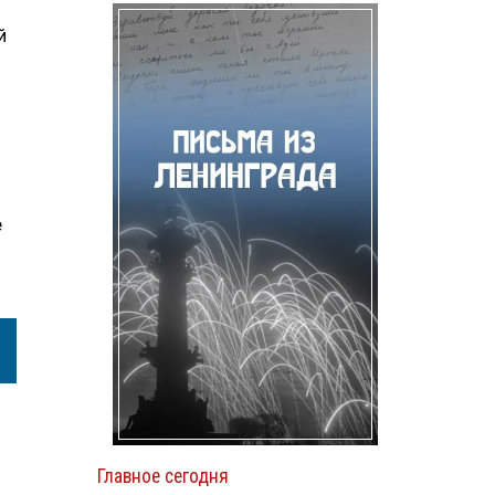
и
й
е
Главное сегодня