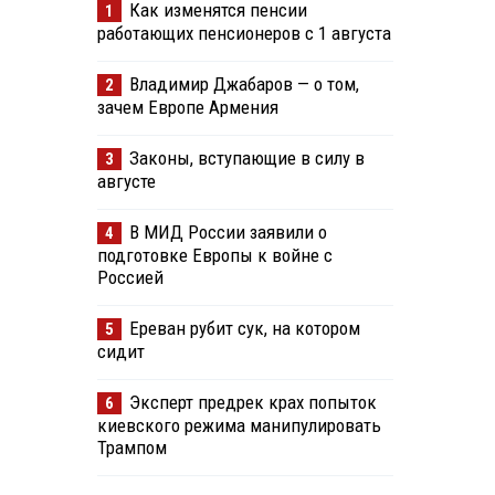
Как изменятся пенсии
1
работающих пенсионеров с 1 августа
Владимир Джабаров — о том,
2
зачем Европе Армения
Законы, вступающие в силу в
3
августе
В МИД России заявили о
4
подготовке Европы к войне с
Россией
Ереван рубит сук, на котором
5
сидит
Эксперт предрек крах попыток
6
киевского режима манипулировать
Трампом