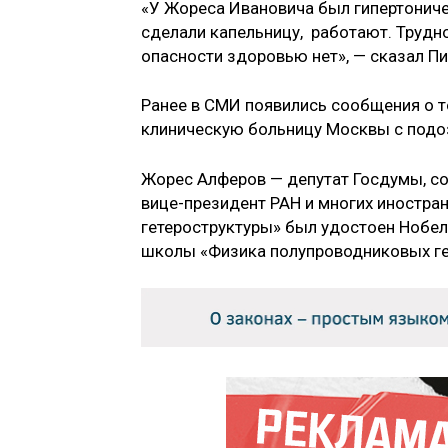
«У Жореса Ивановича был гипертоничес
сделали капельницу, работают. Трудно 
опасности здоровью нет», — сказал Пи
Ранее в СМИ появились сообщения о т
клиническую больницу Москвы с подоз
Жорес Алферов — депутат Госдумы, сов
вице-президент РАН и многих иностра
гетероструктуры» был удостоен Нобел
школы «Физика полупроводниковых гет