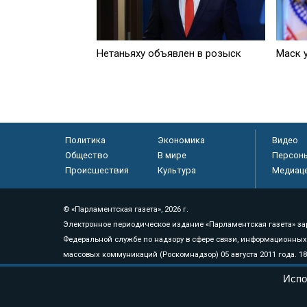
Нетаньяху объявлен в розыск
Маск 
Политика
Экономика
Видео
Общество
В мире
Персон
Происшествия
Культура
Медиац
© «Парламентская газета», 2026 г.
Электронное периодическое издание «Парламентская газета» за
Федеральной службе по надзору в сфере связи, информационных
массовых коммуникаций (Роскомнадзор) 05 августа 2011 года. 1
Свидетельство о регистрации Эл № ФС77-46097
Испо
Учредитель — АНО «Парламентская газета»
Исполняющий обязанности главного редактора — Абдуллаев М.Р