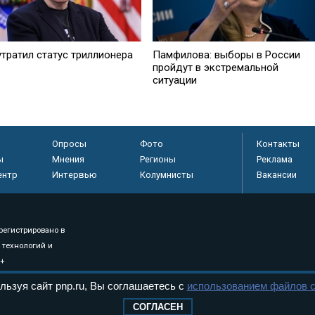
утратил статус триллионера
Памфилова: выборы в России
пройдут в экстремальной
ситуации
Опросы
Фото
Контакты
ы
Мнения
Регионы
Реклама
ентр
Интервью
Колумнисты
Вакансии
регистрировано в
 технологий и
8+
льзуя сайт pnp.ru, Вы соглашаетесь с
использованием файлов c
СОГЛАСЕН
.