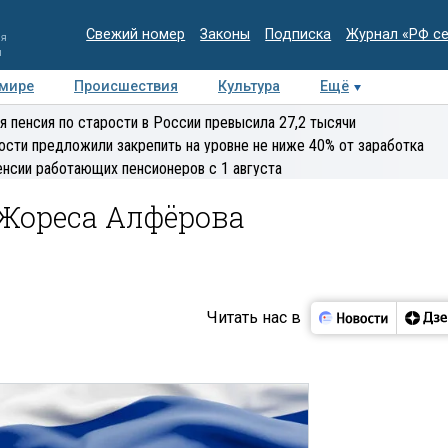
Свежий номер
Законы
Подписка
Журнал «РФ с
ия
и
 мире
Происшествия
Культура
Ещё
Медиацентр
Интервью
Колумнисты
Делова
я пенсия по старости в России превысила 27,2 тысячи
эксперт
ости предложили закрепить на уровне не ниже 40% от заработка
енсии работающих пенсионеров с 1 августа
 Жореса Алфёрова
Читать нас в