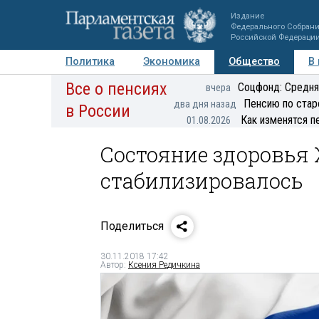
Издание
Федерального Собран
Российской Федераци
Политика
Экономика
Общество
В
Все о пенсиях
Фото
Авторы
Персоны
Мнения
Регионы
Соцфонд: Средня
вчера
Пенсию по стар
два дня назад
в России
Как изменятся п
01.08.2026
Состояние здоровья
стабилизировалось
Поделиться
30.11.2018 17:42
Автор:
Ксения Редичкина