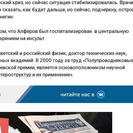
кий криз, но сейчас ситуация стабилизировалась. Врач
сказать, как будет дальше, но сейчас, подчеркну, остро
негин.
ом, что Алфёров был госпитализирован в центральную
рением на инсульт.
етский и российский физик, доктор технических наук,
нных академий. В 2000 году за труд «Полупроводниковы
евской премии, является основоположником научной
ероструктур и их применение».