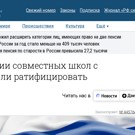
Свежий номер
Законы
Подписка
Журнал «РФ с
ия
и
 мире
Происшествия
Культура
Ещё
Медиацентр
Интервью
Колумнисты
Делова
жил расширить категории лиц, имеющих право на две пенсии
эксперт
России за год стало меньше на 409 тысяч человек
я пенсия по старости в России превысила 27,2 тысячи
нии совместных школ с
или ратифицировать
Читать нас в
Законопроект:
№ 44576