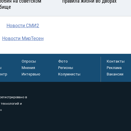
робия на советском
правила жизни во дворах
бище
Новости СМИ2
Новости МирТесен
Опросы
Фото
Контакты
ы
Мнения
Регионы
Реклама
ентр
Интервью
Колумнисты
Вакансии
регистрировано в
 технологий и
8+
.