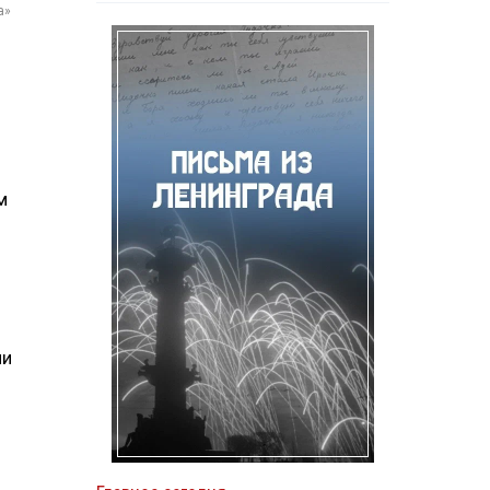
а»
м
ми