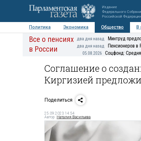
Издание
Федерального Собран
Российской Федераци
Политика
Экономика
Общество
В
Все о пенсиях
Фото
Авторы
Персоны
Мнения
Регионы
Минтруд предло
два дня назад
Пенсионеров в 
два дня назад
в России
Соцфонд: Средня
05.08.2026
Соглашение о созда
Киргизией предлож
Поделиться
25.09.2023 14:54
Автор:
Наталия Васильева