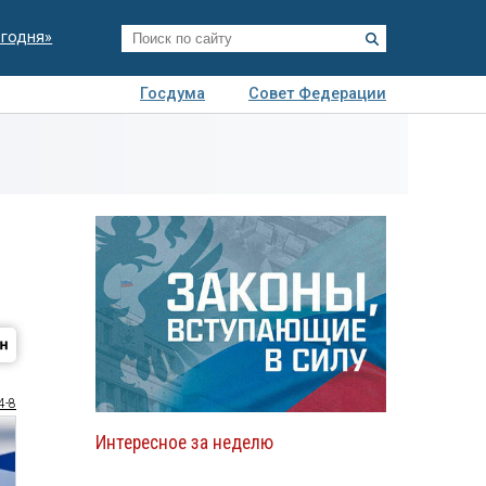
егодня»
Госдума
Совет Федерации
я
Авто
Недвижимость
Технологии
иза
4-8
Интересное за неделю