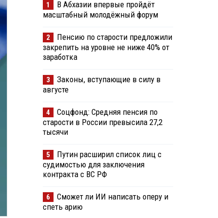
В Абхазии впервые пройдёт
1
масштабный молодёжный форум
Пенсию по старости предложили
2
закрепить на уровне не ниже 40% от
заработка
Законы, вступающие в силу в
3
августе
Соцфонд: Средняя пенсия по
4
старости в России превысила 27,2
тысячи
Путин расширил список лиц с
5
судимостью для заключения
контракта с ВС РФ
Сможет ли ИИ написать оперу и
6
спеть арию