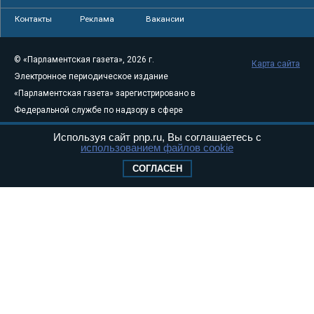
Контакты
Реклама
Вакансии
© «Парламентская газета», 2026 г.
Карта сайта
Электронное периодическое издание
«Парламентская газета» зарегистрировано в
Федеральной службе по надзору в сфере
связи, информационных технологий и
Используя сайт pnp.ru, Вы соглашаетесь с
массовых коммуникаций (Роскомнадзор) 05
использованием файлов cookie
августа 2011 года. 18+
СОГЛАСЕН
Свидетельство о регистрации Эл № ФС77-
46097
Учредитель — АНО «Парламентская газета»
Исполняющий обязанности главного
редактора — Абдуллаев М.Р.
Тел.: +7 (495) 637–69–79 E-mail:
pg@pnp.ru
«Парламентская газета» - официальное еженедельное издание
Федерального Собрания РФ. Издается с 1997 года. Учредители
газеты - Государственная Дума и Совет Федерации РФ. Официальный