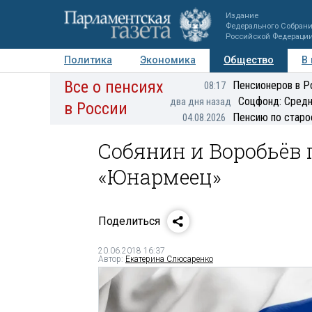
Издание
Федерального Собран
Российской Федераци
Политика
Экономика
Общество
В
Все о пенсиях
Фото
Авторы
Персоны
Мнения
Регионы
Пенсионеров в Р
08:17
Соцфонд: Средн
два дня назад
в России
Пенсию по старо
04.08.2026
Собянин и Воробьёв 
«Юнармеец»
Поделиться
20.06.2018 16:37
Автор:
Екатерина Слюсаренко