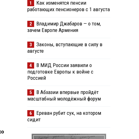
Как изменятся пенсии
1
работающих пенсионеров с 1 августа
Владимир Джабаров — о том,
2
зачем Европе Армения
Законы, вступающие в силу в
3
августе
В МИД России заявили о
4
подготовке Европы к войне с
Россией
В Абхазии впервые пройдёт
5
масштабный молодёжный форум
Ереван рубит сук, на котором
6
сидит
ко