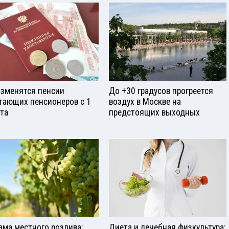
изменятся пенсии
До +30 градусов прогреется
тающих пенсионеров с 1
воздух в Москве на
ста
предстоящих выходных
ама местного розлива:
Диета и лечебная физкультура: