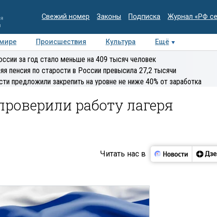
Свежий номер
Законы
Подписка
Журнал «РФ с
ия
и
 мире
Происшествия
Культура
Ещё
Медиацентр
Интервью
Колумнисты
Делова
оссии за год стало меньше на 409 тысяч человек
эксперт
яя пенсия по старости в России превысила 27,2 тысячи
сти предложили закрепить на уровне не ниже 40% от заработка
проверили работу лагеря
Читать нас в