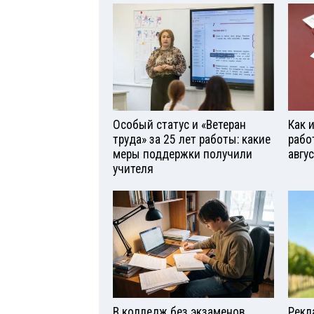
Особый статус и «Ветеран
Как 
труда» за 25 лет работы: какие
рабо
меры поддержки получили
авгу
учителя
В колледж без экзаменов
Рекл