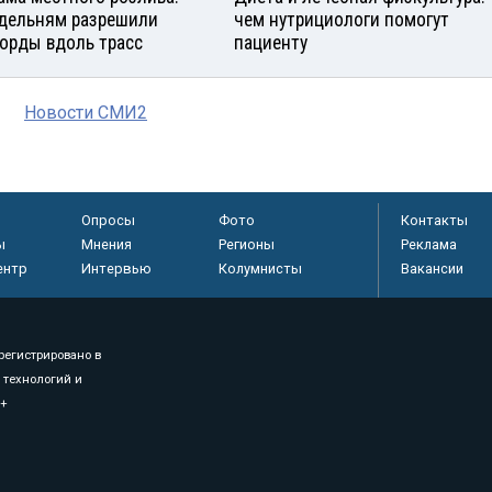
дельням разрешили
чем нутрициологи помогут
орды вдоль трасс
пациенту
Новости СМИ2
Опросы
Фото
Контакты
ы
Мнения
Регионы
Реклама
ентр
Интервью
Колумнисты
Вакансии
регистрировано в
 технологий и
8+
.