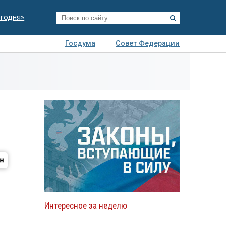
егодня»
Госдума
Совет Федерации
я
Авто
Недвижимость
Технологии
иза
Интересное за неделю