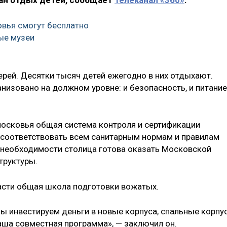
ван отдых детей, сообщает
телеканал «360»
.
вья смогут бесплатно
ые музеи
ерей. Десятки тысяч детей ежегодно в них отдыхают.
анизовано на должном уровне: и безопасность, и питание
московья общая система контроля и сертификации
 соответствовать всем санитарным нормам и правилам
и необходимости столица готова оказать Московской
труктуры.
асти общая школа подготовки вожатых.
ы инвестируем деньги в новые корпуса, спальные корпус
наша совместная программа», — заключил он.