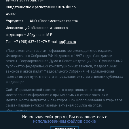
августа 2011 года. 18+
Свидетельство о регистрации Эл № ФС77-
46097
Учредитель — АНО «Парламентская газета»
Исполняющий обязанности главного
редактора — Абдуллаев М.Р.
Тел.: +7 (495) 637–69–79 E-mail:
pg@pnp.ru
«Парламентская газета» - официальное еженедельное издание
Федерального Собрания РФ. Издается с 1997 года. Учредители
газеты - Государственная Дума и Совет Федерации РФ. Официальный
публикатор федеральных конституционных законов, федеральных
законов и актов палат Федерального Собрания. «Парламентская
газета» имеет пункты печати и представительства в десяти субъектах
федерации.
Сайт «Парламентской газеты» - это оперативные новости и
достоверная информация о принимаемых в стране законах и
деятельности депутатов и сенаторов. При использовании материалов
сайта «Парламентской газеты» активная ссылка на pnp.ru
обязательна.
Используя сайт pnp.ru, Вы соглашаетесь с
На информационном ресурсе применяются
рекомендательные
использованием файлов cookie
технологии