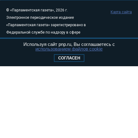
© «Парламентская газета», 2026 г.
Карта сайта
Электронное периодическое издание
«Парламентская газета» зарегистрировано в
Федеральной службе по надзору в сфере
связи, информационных технологий и
Используя сайт pnp.ru, Вы соглашаетесь с
массовых коммуникаций (Роскомнадзор) 05
использованием файлов cookie
августа 2011 года. 18+
СОГЛАСЕН
Свидетельство о регистрации Эл № ФС77-
46097
Учредитель — АНО «Парламентская газета»
Исполняющий обязанности главного
редактора — Абдуллаев М.Р.
Тел.: +7 (495) 637–69–79 E-mail:
pg@pnp.ru
«Парламентская газета» - официальное еженедельное издание
Федерального Собрания РФ. Издается с 1997 года. Учредители
газеты - Государственная Дума и Совет Федерации РФ. Официальный
публикатор федеральных конституционных законов, федеральных
законов и актов палат Федерального Собрания. «Парламентская
газета» имеет пункты печати и представительства в десяти субъектах