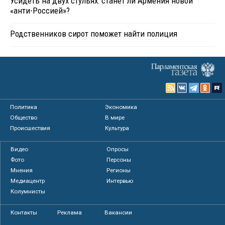
Усидеть на двух стульях: станет ли Армения новой
«анти-Россией»?
Родственников сирот поможет найти полиция
Политика
Экономика
Общество
В мире
Происшествия
Культура
Видео
Опросы
Фото
Персоны
Мнения
Регионы
Медиацентр
Интервью
Колумнисты
Контакты
Реклама
Вакансии