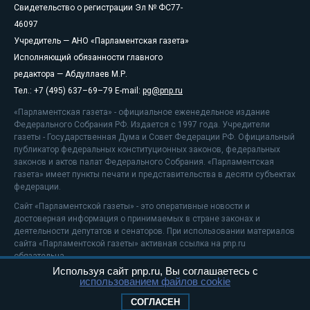
Свидетельство о регистрации Эл № ФС77-
46097
Учредитель — АНО «Парламентская газета»
Исполняющий обязанности главного
редактора — Абдуллаев М.Р.
Тел.: +7 (495) 637–69–79 E-mail:
pg@pnp.ru
«Парламентская газета» - официальное еженедельное издание
Федерального Собрания РФ. Издается с 1997 года. Учредители
газеты - Государственная Дума и Совет Федерации РФ. Официальный
публикатор федеральных конституционных законов, федеральных
законов и актов палат Федерального Собрания. «Парламентская
газета» имеет пункты печати и представительства в десяти субъектах
федерации.
Сайт «Парламентской газеты» - это оперативные новости и
достоверная информация о принимаемых в стране законах и
деятельности депутатов и сенаторов. При использовании материалов
сайта «Парламентской газеты» активная ссылка на pnp.ru
обязательна.
Используя сайт pnp.ru, Вы соглашаетесь с
На информационном ресурсе применяются
рекомендательные
использованием файлов cookie
технологии
Положение о защите персональных данных
СОГЛАСЕН