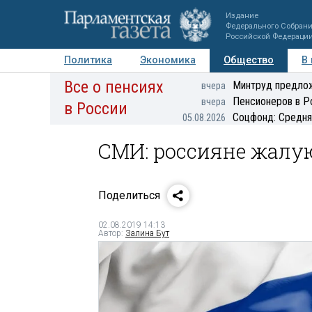
Издание
Федерального Собран
Российской Федераци
Политика
Экономика
Общество
В
Все о пенсиях
Фото
Авторы
Персоны
Мнения
Регионы
Минтруд предлож
вчера
Пенсионеров в Р
вчера
в России
Соцфонд: Средня
05.08.2026
СМИ: россияне жалу
Поделиться
02.08.2019 14:13
Автор:
Залина Бут