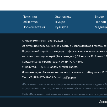
Политика
Экономика
Видео
Общество
В мире
Персон
Происшествия
Культура
Медиац
© «Парламентская газета», 2026 г.
Электронное периодическое издание «Парламентская газета» за
Федеральной службе по надзору в сфере связи, информационных
массовых коммуникаций (Роскомнадзор) 05 августа 2011 года. 1
Свидетельство о регистрации Эл № ФС77-46097
Учредитель — АНО «Парламентская газета»
Исполняющий обязанности главного редактора — Абдуллаев М.Р
Тел.: +7 (495) 637–69–79 E-mail:
pg@pnp.ru
«Парламентская газета» - официальное еженедельное издание Фе
федеральных конституционных законов, федеральных законов и а
Сайт «Парламентской газеты» - это оперативные новости и дост
«Парламентской газеты» активная ссылка на pnp.ru обязательна.
Испо
На информационном ресурсе применяются
рекомендательные т