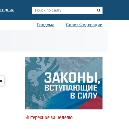
егодня»
Госдума
Совет Федерации
я
Авто
Недвижимость
Технологии
иза
Интересное за неделю