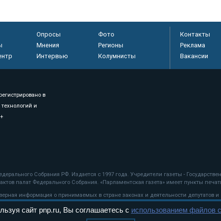
Опросы
Фото
Контакты
ы
Мнения
Регионы
Реклама
ентр
Интервью
Колумнисты
Вакансии
регистрировано в
 технологий и
8+
.
дерального Собрания РФ. Издается с 1997 года. Учредители газеты - Государств
ктов палат Федерального Собрания. «Парламентская газета» имеет пункты печати
оверная информация о принимаемых в стране законах и деятельности депутатов и
льзуя сайт pnp.ru, Вы соглашаетесь с
использованием файлов c
ехнологии