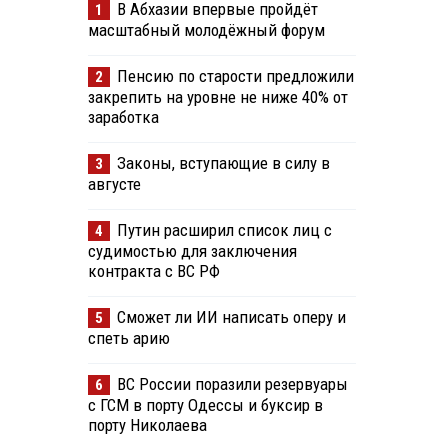
В Абхазии впервые пройдёт
1
масштабный молодёжный форум
Пенсию по старости предложили
2
закрепить на уровне не ниже 40% от
заработка
Законы, вступающие в силу в
3
августе
Путин расширил список лиц с
4
судимостью для заключения
контракта с ВС РФ
Сможет ли ИИ написать оперу и
5
спеть арию
ВС России поразили резервуары
6
с ГСМ в порту Одессы и буксир в
порту Николаева