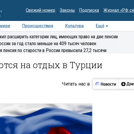
Свежий номер
Законы
Подписка
Журнал «РФ с
ия
и
 мире
Происшествия
Культура
Ещё
Медиацентр
Интервью
Колумнисты
Делова
ил расширить категории лиц, имеющих право на две пенсии
эксперт
оссии за год стало меньше на 409 тысяч человек
я пенсия по старости в России превысила 27,2 тысячи
ются на отдых в Турции
Читать нас в