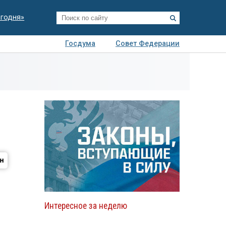
егодня»
Госдума
Совет Федерации
я
Авто
Недвижимость
Технологии
иза
Интересное за неделю