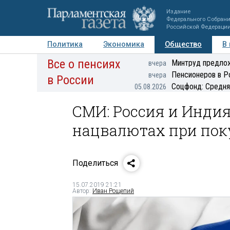
Издание
Федерального Собран
Российской Федераци
Политика
Экономика
Общество
В
Все о пенсиях
Фото
Авторы
Персоны
Мнения
Регионы
Минтруд предлож
вчера
Пенсионеров в Р
вчера
в России
Соцфонд: Средня
05.08.2026
СМИ: Россия и Индия
нацвалютах при пок
Поделиться
15.07.2019 21:21
Автор:
Иван Рощепий