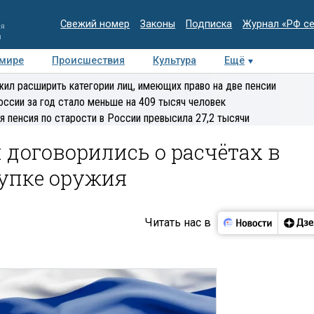
Свежий номер
Законы
Подписка
Журнал «РФ с
ия
и
 мире
Происшествия
Культура
Ещё
Медиацентр
Интервью
Колумнисты
Делова
ил расширить категории лиц, имеющих право на две пенсии
эксперт
оссии за год стало меньше на 409 тысяч человек
я пенсия по старости в России превысила 27,2 тысячи
 договорились о расчётах в
упке оружия
Читать нас в