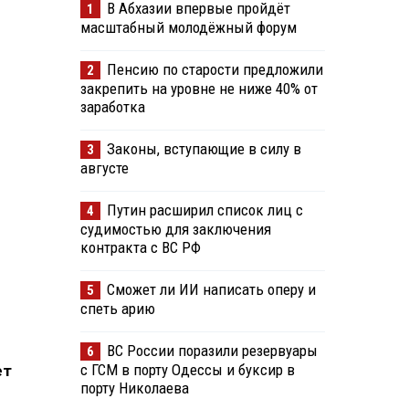
В Абхазии впервые пройдёт
1
масштабный молодёжный форум
Пенсию по старости предложили
2
закрепить на уровне не ниже 40% от
заработка
Законы, вступающие в силу в
3
августе
Путин расширил список лиц с
4
судимостью для заключения
контракта с ВС РФ
Сможет ли ИИ написать оперу и
5
спеть арию
ВС России поразили резервуары
6
с ГСМ в порту Одессы и буксир в
ет
порту Николаева