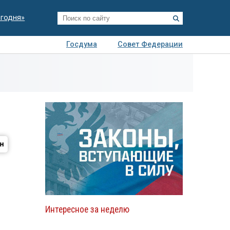
егодня»
Госдума
Совет Федерации
я
Авто
Недвижимость
Технологии
иза
Интересное за неделю