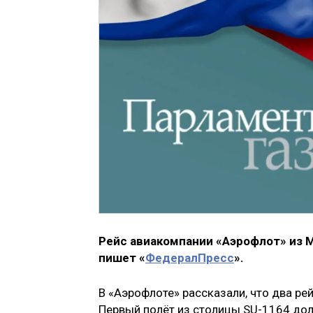
Рейс авиакомпании «Аэрофлот» из М
пишет «
ФедералПресс
».
В «Аэрофлоте» рассказали, что два ре
Первый полёт из столицы SU-1164 дол