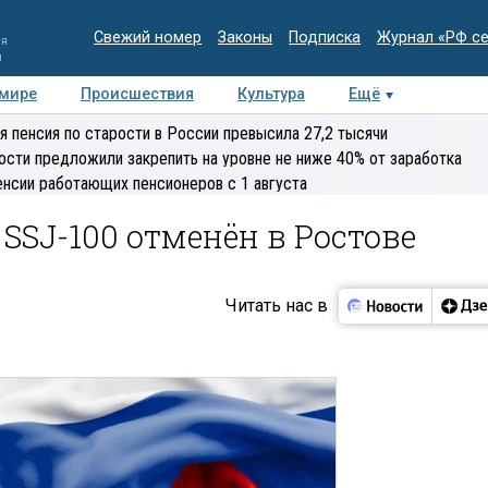
Свежий номер
Законы
Подписка
Журнал «РФ с
ия
и
 мире
Происшествия
Культура
Ещё
Медиацентр
Интервью
Колумнисты
Делова
я пенсия по старости в России превысила 27,2 тысячи
эксперт
ости предложили закрепить на уровне не ниже 40% от заработка
енсии работающих пенсионеров с 1 августа
SSJ-100 отменён в Ростове
Читать нас в