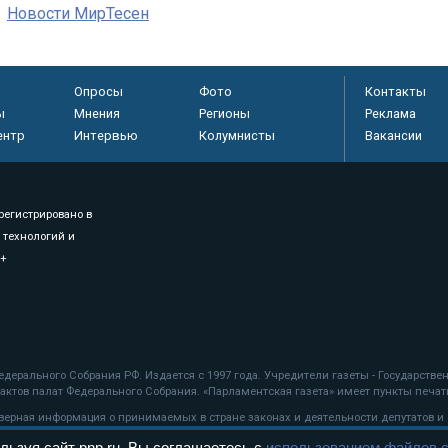
Новости МирТесен
Опросы
Фото
Контакты
ы
Мнения
Регионы
Реклама
ентр
Интервью
Колумнисты
Вакансии
регистрировано в
 технологий и
8+
.
дерального Собрания РФ. Издается с 1997 года. Учредители газеты - Государств
ктов палат Федерального Собрания. «Парламентская газета» имеет пункты печати
оверная информация о принимаемых в стране законах и деятельности депутатов и
льзуя сайт pnp.ru, Вы соглашаетесь с
использованием файлов c