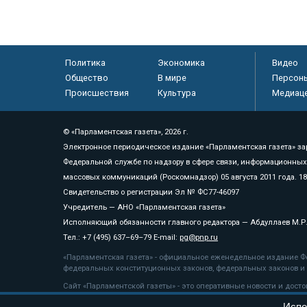
Политика
Экономика
Видео
Общество
В мире
Персон
Происшествия
Культура
Медиац
© «Парламентская газета», 2026 г.
Электронное периодическое издание «Парламентская газета» за
Федеральной службе по надзору в сфере связи, информационных
массовых коммуникаций (Роскомнадзор) 05 августа 2011 года. 1
Свидетельство о регистрации Эл № ФС77-46097
Учредитель — АНО «Парламентская газета»
Исполняющий обязанности главного редактора — Абдуллаев М.Р
Тел.: +7 (495) 637–69–79 E-mail:
pg@pnp.ru
«Парламентская газета» - официальное еженедельное издание Фе
федеральных конституционных законов, федеральных законов и а
Сайт «Парламентской газеты» - это оперативные новости и дост
«Парламентской газеты» активная ссылка на pnp.ru обязательна.
Испо