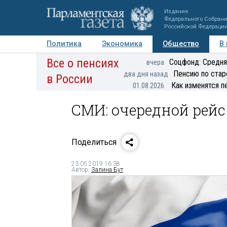
Издание
Федерального Собран
Российской Федераци
Политика
Экономика
Общество
В
Все о пенсиях
Фото
Авторы
Персоны
Мнения
Регионы
Соцфонд: Средня
вчера
Пенсию по стар
два дня назад
в России
Как изменятся п
01.08.2026
СМИ: очередной рейс 
Поделиться
23.05.2019 16:38
Автор:
Залина Бут