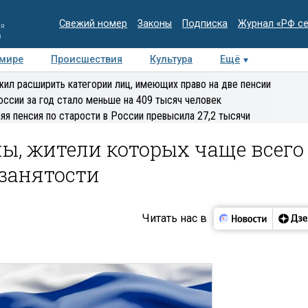
Свежий номер
Законы
Подписка
Журнал «РФ с
ия
и
 мире
Происшествия
Культура
Ещё
Медиацентр
Интервью
Колумнисты
Делова
ил расширить категории лиц, имеющих право на две пенсии
эксперт
оссии за год стало меньше на 409 тысяч человек
яя пенсия по старости в России превысила 27,2 тысячи
ы, жители которых чаще всего
занятости
Читать нас в