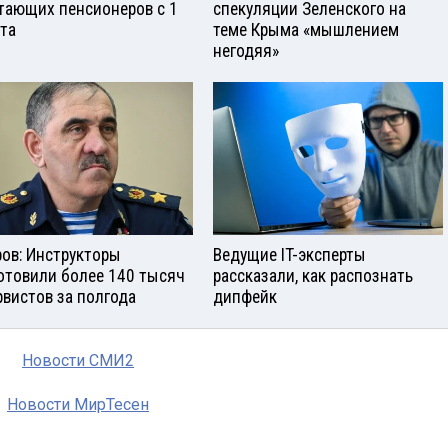
тающих пенсионеров с 1
спекуляции Зеленского на
ста
теме Крыма «мышлением
негодяя»
ров: Инструкторы
Ведущие IT-эксперты
отовили более 140 тысяч
рассказали, как распознать
рвистов за полгода
дипфейк
Новости СМИ2
Новости МирТесен