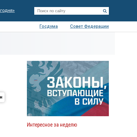
егодня»
Госдума
Совет Федерации
я
Авто
Недвижимость
Технологии
иза
Интересное за неделю