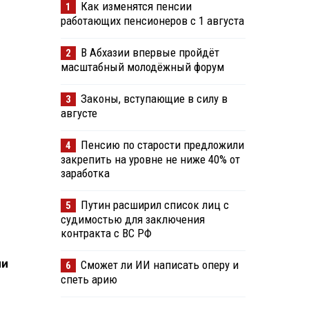
Как изменятся пенсии
1
работающих пенсионеров с 1 августа
В Абхазии впервые пройдёт
2
масштабный молодёжный форум
Законы, вступающие в силу в
3
августе
Пенсию по старости предложили
4
закрепить на уровне не ниже 40% от
заработка
Путин расширил список лиц с
5
судимостью для заключения
контракта с ВС РФ
ли
Сможет ли ИИ написать оперу и
6
спеть арию