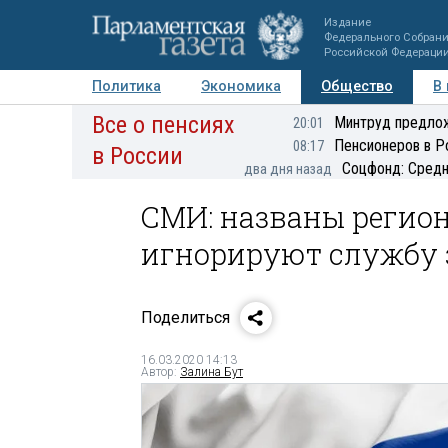
Издание
Федерального Собран
Российской Федераци
Политика
Экономика
Общество
В
Все о пенсиях
Фото
Авторы
Персоны
Мнения
Регионы
Минтруд предлож
20:01
Пенсионеров в Р
08:17
в России
Соцфонд: Средн
два дня назад
СМИ: названы регион
игнорируют службу 
Поделиться
16.03.2020 14:13
Автор:
Залина Бут