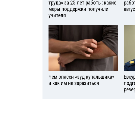
труда» за 25 лет работы: какие
рабо
меры поддержки получили
авгу
учителя
Чем опасен «зуд купальщика»
Евку
и как им не заразиться
подг
резе