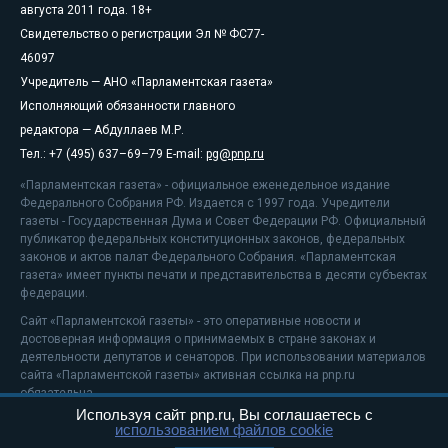
августа 2011 года. 18+
Свидетельство о регистрации Эл № ФС77-
46097
Учредитель — АНО «Парламентская газета»
Исполняющий обязанности главного
редактора — Абдуллаев М.Р.
Тел.: +7 (495) 637–69–79 E-mail:
pg@pnp.ru
«Парламентская газета» - официальное еженедельное издание
Федерального Собрания РФ. Издается с 1997 года. Учредители
газеты - Государственная Дума и Совет Федерации РФ. Официальный
публикатор федеральных конституционных законов, федеральных
законов и актов палат Федерального Собрания. «Парламентская
газета» имеет пункты печати и представительства в десяти субъектах
федерации.
Сайт «Парламентской газеты» - это оперативные новости и
достоверная информация о принимаемых в стране законах и
деятельности депутатов и сенаторов. При использовании материалов
сайта «Парламентской газеты» активная ссылка на pnp.ru
обязательна.
Используя сайт pnp.ru, Вы соглашаетесь с
На информационном ресурсе применяются
рекомендательные
использованием файлов cookie
технологии