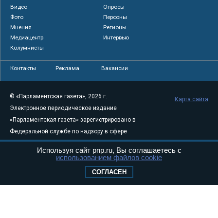
Видео
Опросы
Фото
Персоны
Мнения
Регионы
Медиацентр
Интервью
Колумнисты
Контакты
Реклама
Вакансии
© «Парламентская газета», 2026 г.
Карта сайта
Электронное периодическое издание
«Парламентская газета» зарегистрировано в
Федеральной службе по надзору в сфере
связи, информационных технологий и
Используя сайт pnp.ru, Вы соглашаетесь с
массовых коммуникаций (Роскомнадзор) 05
использованием файлов cookie
августа 2011 года. 18+
СОГЛАСЕН
Свидетельство о регистрации Эл № ФС77-
46097
Учредитель — АНО «Парламентская газета»
Исполняющий обязанности главного