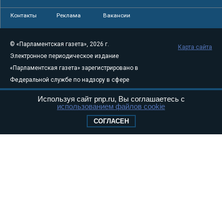
Контакты
Реклама
Вакансии
© «Парламентская газета», 2026 г.
Карта сайта
Электронное периодическое издание
«Парламентская газета» зарегистрировано в
Федеральной службе по надзору в сфере
связи, информационных технологий и
Используя сайт pnp.ru, Вы соглашаетесь с
массовых коммуникаций (Роскомнадзор) 05
использованием файлов cookie
августа 2011 года. 18+
СОГЛАСЕН
Свидетельство о регистрации Эл № ФС77-
46097
Учредитель — АНО «Парламентская газета»
Исполняющий обязанности главного
редактора — Абдуллаев М.Р.
Тел.: +7 (495) 637–69–79 E-mail:
pg@pnp.ru
«Парламентская газета» - официальное еженедельное издание
Федерального Собрания РФ. Издается с 1997 года. Учредители
газеты - Государственная Дума и Совет Федерации РФ. Официальный