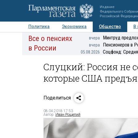
Издание
Федерального Собран
Российской Федераци
Политика
Экономика
Общество
В
Все о пенсиях
Фото
Авторы
Персоны
Мнения
Регионы
Минтруд предлож
вчера
Пенсионеров в Р
вчера
в России
Соцфонд: Средня
05.08.2026
Слуцкий: Россия не 
которые США предъ
Поделиться
08.04.2018 17:53
Автор:
Иван Рощепий