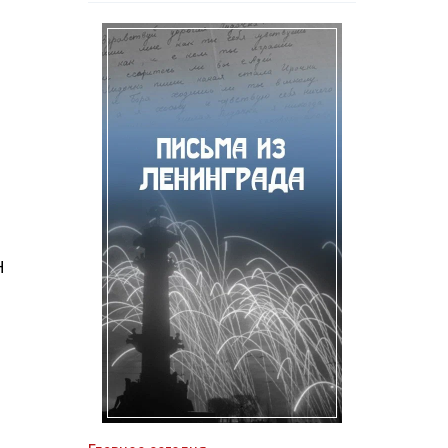
.
Н
о