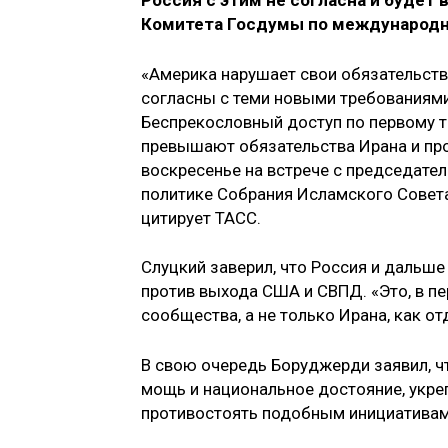
Россия с этим не согласна и будет
Комитета Госдумы по международн
«Америка нарушает свои обязательств
согласны с теми новыми требованиями
Беспрекословный доступ по первому т
превышают обязательства Ирана и про
воскресенье на встрече с председате
политике Собрания Исламского Совет
цитирует ТАСС.
Слуцкий заверил, что Россия и дальш
против выхода США и СВПД. «Это, в п
сообщества, а не только Ирана, как от
В свою очередь Боруджерди заявил, ч
мощь и национальное достояние, укре
противостоять подобным инициативам