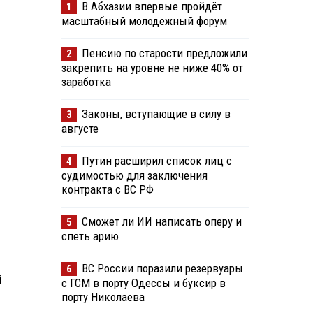
В Абхазии впервые пройдёт
1
масштабный молодёжный форум
Пенсию по старости предложили
2
закрепить на уровне не ниже 40% от
заработка
Законы, вступающие в силу в
3
августе
Путин расширил список лиц с
4
судимостью для заключения
контракта с ВС РФ
Сможет ли ИИ написать оперу и
5
спеть арию
ВС России поразили резервуары
6
й
с ГСМ в порту Одессы и буксир в
порту Николаева