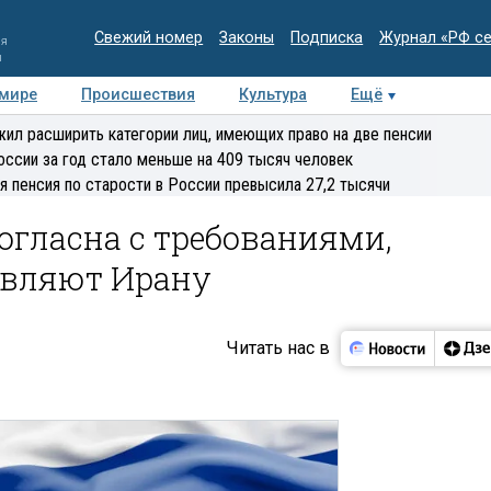
Свежий номер
Законы
Подписка
Журнал «РФ с
ия
и
 мире
Происшествия
Культура
Ещё
Медиацентр
Интервью
Колумнисты
Делова
ил расширить категории лиц, имеющих право на две пенсии
эксперт
оссии за год стало меньше на 409 тысяч человек
я пенсия по старости в России превысила 27,2 тысячи
согласна с требованиями,
являют Ирану
Читать нас в