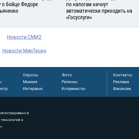
у о бойце Федоре
по налогам начнут
ьяненко
автоматически приходить на
«Госуслуги»
Новости СМИ2
Новости МирТесен
Опросы
Фото
Контакты
ы
Мнения
Регионы
Реклама
ентр
Интервью
Колумнисты
Вакансии
регистрировано в
 технологий и
8+