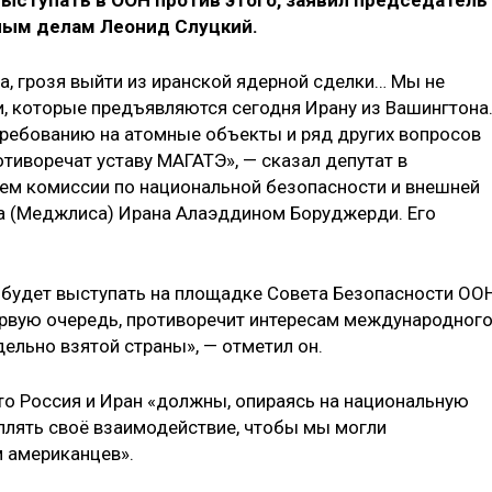
 выступать в ООН против этого, заявил председатель
ым делам Леонид Слуцкий.
а, грозя выйти из иранской ядерной сделки… Мы не
, которые предъявляются сегодня Ирану из Вашингтона
ребованию на атомные объекты и ряд других вопросов
тиворечат уставу МАГАТЭ», — сказал депутат в
лем комиссии по национальной безопасности и внешней
а (Меджлиса) Ирана Алаэддином Боруджерди. Его
е будет выступать на площадке Совета Безопасности ОО
ервую очередь, противоречит интересам международног
дельно взятой страны», — отметил он.
то Россия и Иран «должны, опираясь на национальную
плять своё взаимодействие, чтобы мы могли
 американцев».