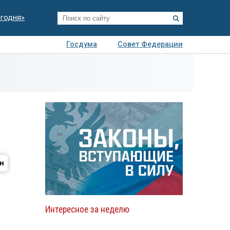
егодня»
Госдума
Совет Федерации
я
Авто
Недвижимость
Технологии
иза
Интересное за неделю