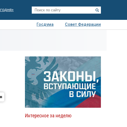
егодня»
Госдума
Совет Федерации
я
Авто
Недвижимость
Технологии
иза
Интересное за неделю