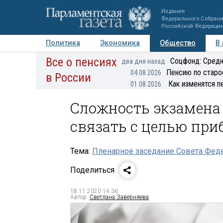
Издание
Федерального Собран
Российской Федераци
Политика
Экономика
Общество
В
Все о пенсиях
Фото
Авторы
Персоны
Мнения
Регионы
Соцфонд: Средн
два дня назад
Пенсию по старо
04.08.2026
в России
Как изменятся п
01.08.2026
Сложность экзамена
связать с целью при
Тема:
Пленарное заседание Совета Феде
Поделиться
18.11.2020 14:36
Автор:
Светлана Заверняева