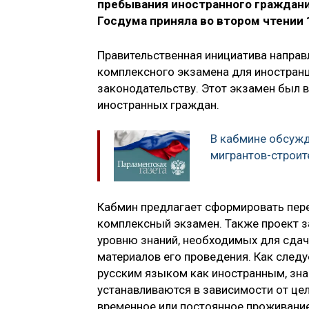
пребывания иностранного граждани
Госдума приняла во втором чтении 
Правительственная инициатива напра
комплексного экзамена для иностранц
законодательству. Этот экзамен был в
иностранных граждан.
В кабмине обсуж
мигрантов-строит
Кабмин предлагает сформировать пер
комплексный экзамен. Также проект 
уровню знаний, необходимых для сдач
материалов его проведения. Как следу
русским языком как иностранным, зна
устанавливаются в зависимости от це
временное или постоянное проживание