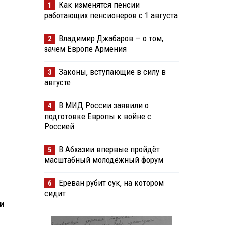
Как изменятся пенсии
1
работающих пенсионеров с 1 августа
Владимир Джабаров — о том,
2
зачем Европе Армения
Законы, вступающие в силу в
3
августе
В МИД России заявили о
4
подготовке Европы к войне с
Россией
В Абхазии впервые пройдёт
5
масштабный молодёжный форум
Ереван рубит сук, на котором
6
сидит
и