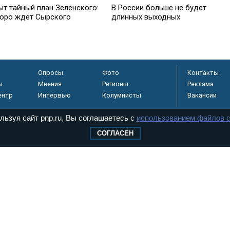
ыт тайный план Зеленского:
В России больше не будет
коро ждет Сырского
длинных выходных
Опросы
Фото
Контакты
ы
Мнения
Регионы
Реклама
ентр
Интервью
Колумнисты
Вакансии
льзуя сайт pnp.ru, Вы соглашаетесь с
использованием файлов c
СОГЛАСЕН
регистрировано в
 технологий и
8+
.
дерального Собрания РФ. Издается с 1997 года. Учредители газеты - Государств
ктов палат Федерального Собрания. «Парламентская газета» имеет пункты печати