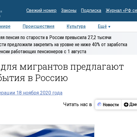
Свежий номер
Законы
Подписка
Журнал «РФ с
ия
и
 мире
Происшествия
Культура
Ещё
Медиацентр
Интервью
Колумнисты
Делова
яя пенсия по старости в России превысила 27,2 тысячи
эксперт
сти предложили закрепить на уровне не ниже 40% от заработка
енсии работающих пенсионеров с 1 августа
 для мигрантов предлагают
бытия в Россию
рации 18 ноября 2020 года
Читать нас в