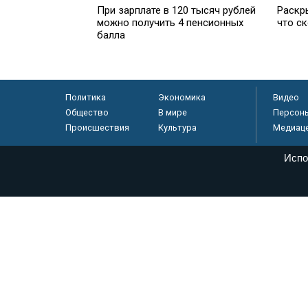
При зарплате в 120 тысяч рублей
Раскр
можно получить 4 пенсионных
что с
балла
Политика
Экономика
Видео
Общество
В мире
Персон
Происшествия
Культура
Медиац
Испо
© «Парламентская газета», 2026 г.
Электронное периодическое издание «Парламентская газета» за
Федеральной службе по надзору в сфере связи, информационных
массовых коммуникаций (Роскомнадзор) 05 августа 2011 года. 1
Свидетельство о регистрации Эл № ФС77-46097
Учредитель — АНО «Парламентская газета»
Исполняющий обязанности главного редактора — Абдуллаев М.Р
Тел.: +7 (495) 637–69–79 E-mail:
pg@pnp.ru
«Парламентская газета» - официальное еженедельное издание Фе
федеральных конституционных законов, федеральных законов и а