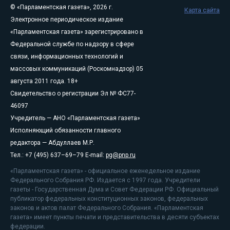
© «Парламентская газета», 2026 г.
Карта сайта
Электронное периодическое издание
«Парламентская газета» зарегистрировано в
Федеральной службе по надзору в сфере
связи, информационных технологий и
массовых коммуникаций (Роскомнадзор) 05
августа 2011 года. 18+
Свидетельство о регистрации Эл № ФС77-
46097
Учредитель — АНО «Парламентская газета»
Исполняющий обязанности главного
редактора — Абдуллаев М.Р.
Тел.: +7 (495) 637–69–79 E-mail:
pg@pnp.ru
«Парламентская газета» - официальное еженедельное издание
Федерального Собрания РФ. Издается с 1997 года. Учредители
газеты - Государственная Дума и Совет Федерации РФ. Официальный
публикатор федеральных конституционных законов, федеральных
законов и актов палат Федерального Собрания. «Парламентская
газета» имеет пункты печати и представительства в десяти субъектах
федерации.