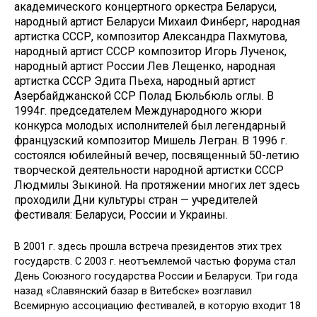
академического концертного оркестра Беларуси,
народный артист Беларуси Михаил Финберг, народная
артистка СССР, композитор Александра Пахмутова,
народный артист CCCР композитор Игорь Лученок,
народный артист России Лев Лещенко, народная
артистка СССР Эдита Пьеха, народный артист
Азербайджанской ССР Полад Бюльбюль оглы. В
1994г. председателем Международного жюри
конкурса молодых исполнителей был легендарный
французский композитор Мишель Легран. В 1996 г.
состоялся юбилейный вечер, посвященный 50-летию
творческой деятельности народной артистки СССР
Людмилы Зыкиной. На протяжении многих лет здесь
проходили Дни культуры стран — учредителей
фестиваля: Беларуси, России и Украины.
В 2001 г. здесь прошла встреча президентов этих трех
государств. С 2003 г. неотъемлемой частью форума стал
День Союзного государства России и Беларуси. Три года
назад «Славянский базар в Витебске» возглавил
Всемирную ассоциацию фестивалей, в которую входит 18