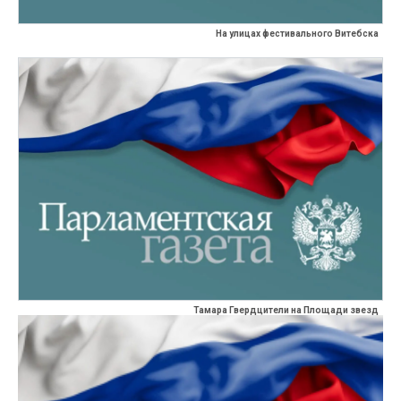
На улицах фестивального Витебска
Тамара Гвердцители на Площади звезд