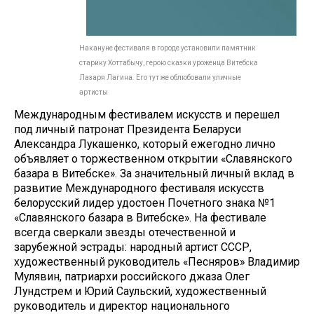
Накануне фестиваля в городе установили памятник
старику Хоттабычу, герою сказки уроженца Витебска
Лазаря Лагина. Его тут же облюбовали уличные
артисты
Международным фестивалем искусств и перешел
под личный патронат Президента Беларуси
Александра Лукашенко, который ежегодно лично
объявляет о торжественном открытии «Славянского
базара в Витебске». За значительный личный вклад в
развитие Международного фестиваля искусств
белорусский лидер удостоен Почетного знака №1
«Славянского базара в Витебске». На фестивале
всегда сверкали звезды отечественной и
зарубежной эстрады: народный артист СССР,
художественный руководитель «Песняров» Владимир
Мулявин, патриархи российского джаза Олег
Лундстрем и Юрий Саульский, художественный
руководитель и директор национального