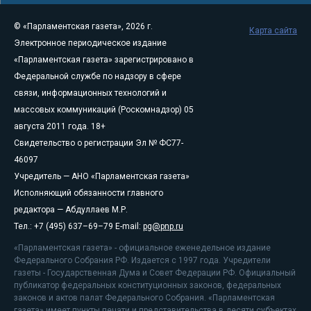
© «Парламентская газета», 2026 г.
Карта сайта
Электронное периодическое издание
«Парламентская газета» зарегистрировано в
Федеральной службе по надзору в сфере
связи, информационных технологий и
массовых коммуникаций (Роскомнадзор) 05
августа 2011 года. 18+
Свидетельство о регистрации Эл № ФС77-
46097
Учредитель — АНО «Парламентская газета»
Исполняющий обязанности главного
редактора — Абдуллаев М.Р.
Тел.: +7 (495) 637–69–79 E-mail:
pg@pnp.ru
«Парламентская газета» - официальное еженедельное издание
Федерального Собрания РФ. Издается с 1997 года. Учредители
газеты - Государственная Дума и Совет Федерации РФ. Официальный
публикатор федеральных конституционных законов, федеральных
законов и актов палат Федерального Собрания. «Парламентская
газета» имеет пункты печати и представительства в десяти субъектах