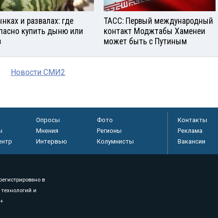
ынках и развалах: где
ТАСС: Первый международный
пасно купить дыню или
контакт Моджтабы Хаменеи
з
может быть с Путиным
Новости СМИ2
Опросы
Фото
Контакты
ы
Мнения
Регионы
Реклама
ентр
Интервью
Колумнисты
Вакансии
регистрировано в
 технологий и
8+