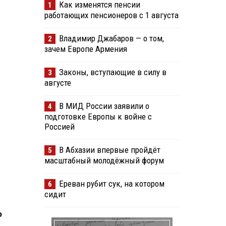
Как изменятся пенсии
1
работающих пенсионеров с 1 августа
Владимир Джабаров — о том,
2
зачем Европе Армения
Законы, вступающие в силу в
3
августе
В МИД России заявили о
4
подготовке Европы к войне с
Россией
В Абхазии впервые пройдёт
5
масштабный молодёжный форум
Ереван рубит сук, на котором
6
сидит
о