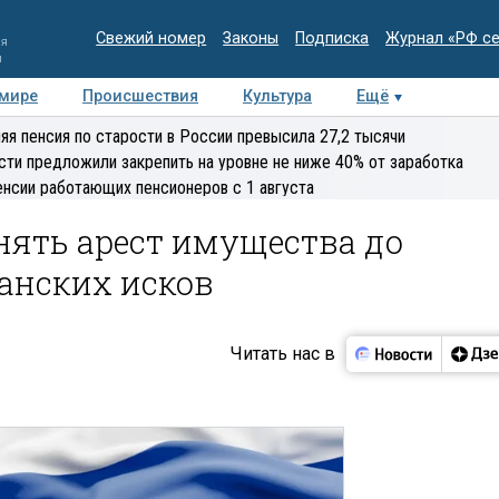
Свежий номер
Законы
Подписка
Журнал «РФ с
ия
и
 мире
Происшествия
Культура
Ещё
Медиацентр
Интервью
Колумнисты
Делова
яя пенсия по старости в России превысила 27,2 тысячи
эксперт
сти предложили закрепить на уровне не ниже 40% от заработка
енсии работающих пенсионеров с 1 августа
нять арест имущества до
анских исков
Читать нас в