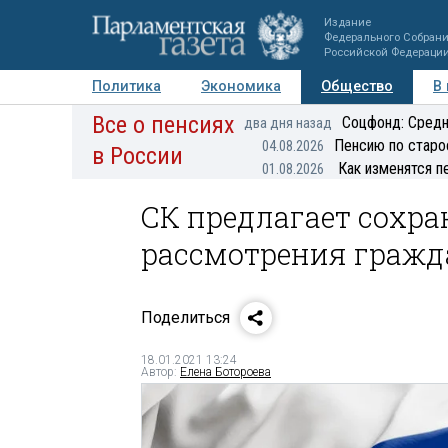
Издание
Федерального Собран
Российской Федераци
Политика
Экономика
Общество
В
Все о пенсиях
Фото
Авторы
Персоны
Мнения
Регионы
Соцфонд: Средн
два дня назад
Пенсию по старо
04.08.2026
в России
Как изменятся п
01.08.2026
СК предлагает сохра
рассмотрения гражд
Поделиться
18.01.2021 13:24
Автор:
Елена Ботороева