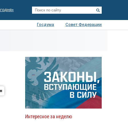
егодня»
Госдума
Совет Федерации
я
Авто
Недвижимость
Технологии
иза
Интересное за неделю