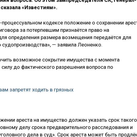
ия вопроса. Об этом зампредседателя СК, генерал-
 сказала «Известиям».
-процессуальном кодексе положение о сохранении арес
иговора за потерпевшим признаётся право на
 для определения размера возмещения передаётся для
 судопроизводства», — заявила Леоненко.
лючить возможное сокрытие имущества с момента
ю силу до фактического разрешения вопроса по
ам запретят ходить в грязных
ожении ареста на имущество должен указать срок такого
ловному делу срока предварительного расследования и
уголовного дела в суд». Срок ареста может быть продлё