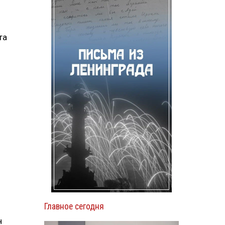
та
Главное сегодня
н