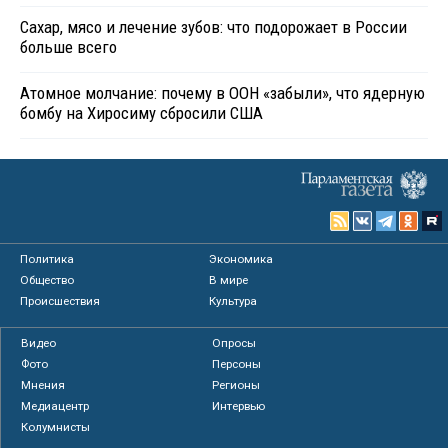
Сахар, мясо и лечение зубов: что подорожает в России
больше всего
Атомное молчание: почему в ООН «забыли», что ядерную
бомбу на Хиросиму сбросили США
Политика
Экономика
Общество
В мире
Происшествия
Культура
Видео
Опросы
Фото
Персоны
Мнения
Регионы
Медиацентр
Интервью
Колумнисты