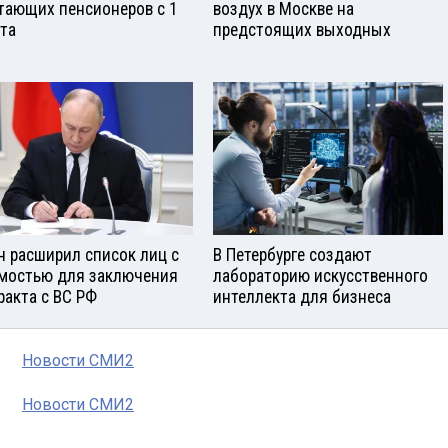
тающих пенсионеров с 1
воздух в Москве на
ста
предстоящих выходных
н расширил список лиц с
В Петербурге создают
мостью для заключения
лабораторию искусственного
ракта с ВС РФ
интеллекта для бизнеса
Новости СМИ2
Новости СМИ2