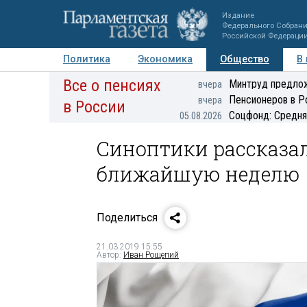
Издание
Федерального Собран
Российской Федераци
Политика
Экономика
Общество
В
Все о пенсиях
Фото
Авторы
Персоны
Мнения
Регионы
Минтруд предлож
вчера
Пенсионеров в Р
вчера
в России
Соцфонд: Средня
05.08.2026
Синоптики рассказал
ближайшую неделю
Поделиться
21.03.2019 15:55
Автор:
Иван Рощепий