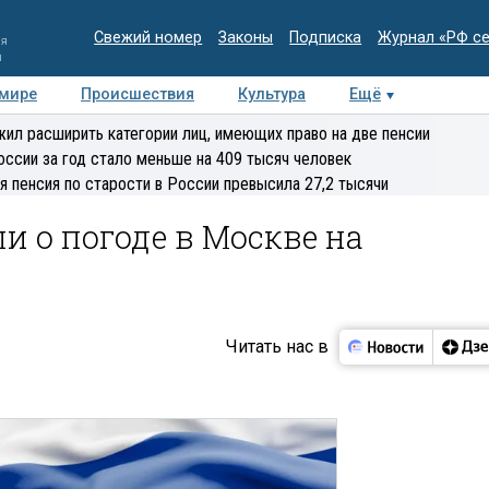
Свежий номер
Законы
Подписка
Журнал «РФ с
ия
и
 мире
Происшествия
Культура
Ещё
Медиацентр
Интервью
Колумнисты
Делова
ил расширить категории лиц, имеющих право на две пенсии
эксперт
оссии за год стало меньше на 409 тысяч человек
я пенсия по старости в России превысила 27,2 тысячи
и о погоде в Москве на
Читать нас в