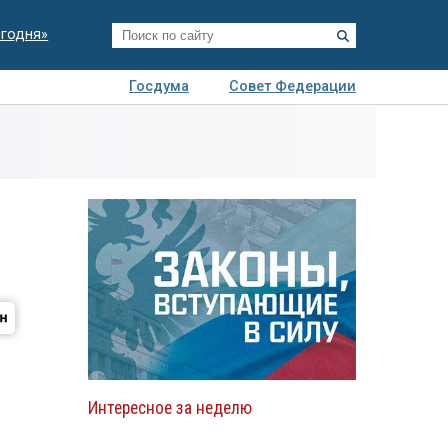
егодня»
Госдума
Совет Федерации
я
Авто
Недвижимость
Технологии
иза
Интересное за неделю