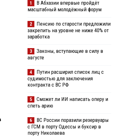
В Абхазии впервые пройдёт
1
масштабный молодёжный форум
Пенсию по старости предложили
2
закрепить на уровне не ниже 40% от
заработка
Законы, вступающие в силу в
3
августе
Путин расширил список лиц с
4
судимостью для заключения
контракта с ВС РФ
Сможет ли ИИ написать оперу и
5
спеть арию
в
ВС России поразили резервуары
6
с ГСМ в порту Одессы и буксир в
порту Николаева