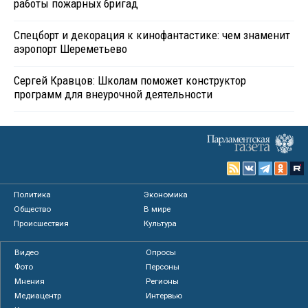
работы пожарных бригад
Спецборт и декорация к кинофантастике: чем знаменит
аэропорт Шереметьево
Сергей Кравцов: Школам поможет конструктор
программ для внеурочной деятельности
Политика
Экономика
Общество
В мире
Происшествия
Культура
Видео
Опросы
Фото
Персоны
Мнения
Регионы
Медиацентр
Интервью