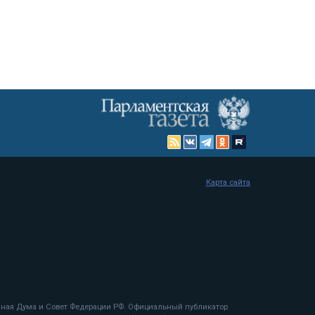
Карта сайта
енная Дума и Совет Федерации РФ. Официальный публикатор