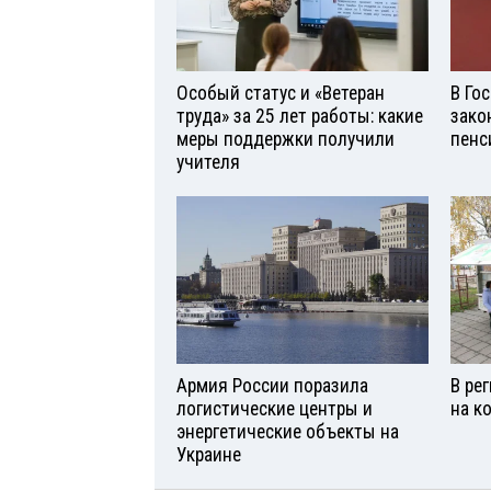
Особый статус и «Ветеран
В Го
труда» за 25 лет работы: какие
зако
меры поддержки получили
пенс
учителя
Армия России поразила
В ре
логистические центры и
на к
энергетические объекты на
Украине