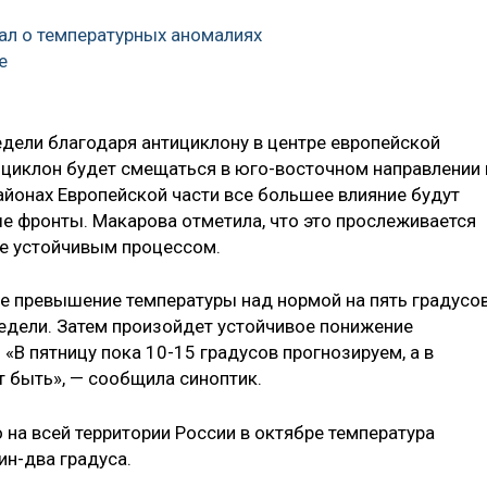
ал о температурных аномалиях
е
едели благодаря антициклону в центре европейской
тициклон будет смещаться в юго-восточном направлении 
айонах Европейской части все большее влияние будут
е фронты. Макарова отметила, что это прослеживается
ее устойчивым процессом.
не превышение температуры над нормой на пять градусо
едели. Затем произойдет устойчивое понижение
«В пятницу пока 10-15 градусов прогнозируем, а в
 быть», — сообщила синоптик.
то на всей территории России в октябре температура
ин-два градуса.