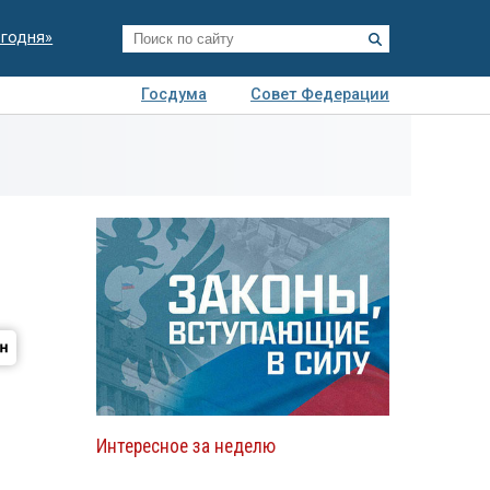
егодня»
Госдума
Совет Федерации
я
Авто
Недвижимость
Технологии
иза
Интересное за неделю