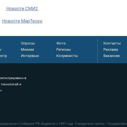
Новости СМИ2
Новости МирТесен
Опросы
Фото
Контакты
ы
Мнения
Регионы
Реклама
ентр
Интервью
Колумнисты
Вакансии
регистрировано в
 технологий и
8+
.
дерального Собрания РФ. Издается с 1997 года. Учредители газеты - Государств