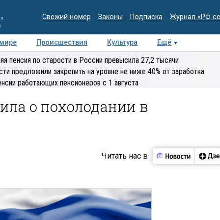
Свежий номер
Законы
Подписка
Журнал «РФ с
ия
и
 мире
Происшествия
Культура
Ещё
Медиацентр
Интервью
Колумнисты
Делова
яя пенсия по старости в России превысила 27,2 тысячи
эксперт
сти предложили закрепить на уровне не ниже 40% от заработка
енсии работающих пенсионеров с 1 августа
ила о похолодании в
Читать нас в