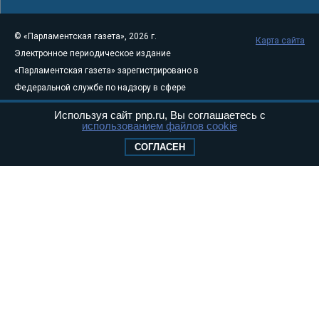
© «Парламентская газета», 2026 г.
Карта сайта
Электронное периодическое издание
«Парламентская газета» зарегистрировано в
Федеральной службе по надзору в сфере
связи, информационных технологий и
Используя сайт pnp.ru, Вы соглашаетесь с
массовых коммуникаций (Роскомнадзор) 05
использованием файлов cookie
августа 2011 года. 18+
СОГЛАСЕН
Свидетельство о регистрации Эл № ФС77-
46097
Учредитель — АНО «Парламентская газета»
Исполняющий обязанности главного
редактора — Абдуллаев М.Р.
Тел.: +7 (495) 637–69–79 E-mail:
pg@pnp.ru
«Парламентская газета» - официальное еженедельное издание
Федерального Собрания РФ. Издается с 1997 года. Учредители
газеты - Государственная Дума и Совет Федерации РФ. Официальный
публикатор федеральных конституционных законов, федеральных
законов и актов палат Федерального Собрания. «Парламентская