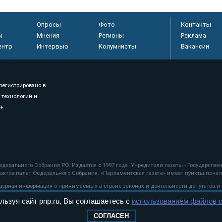
Опросы
Фото
Контакты
ы
Мнения
Регионы
Реклама
ентр
Интервью
Колумнисты
Вакансии
регистрировано в
 технологий и
8+
.
дерального Собрания РФ. Издается с 1997 года. Учредители газеты - Государств
ктов палат Федерального Собрания. «Парламентская газета» имеет пункты печати
оверная информация о принимаемых в стране законах и деятельности депутатов и
льзуя сайт pnp.ru, Вы соглашаетесь с
использованием файлов c
ехнологии
СОГЛАСЕН