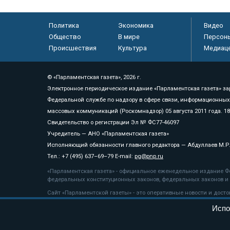
Политика
Экономика
Видео
Общество
В мире
Персон
Происшествия
Культура
Медиац
© «Парламентская газета», 2026 г.
Электронное периодическое издание «Парламентская газета» за
Федеральной службе по надзору в сфере связи, информационных
массовых коммуникаций (Роскомнадзор) 05 августа 2011 года. 1
Свидетельство о регистрации Эл № ФС77-46097
Учредитель — АНО «Парламентская газета»
Исполняющий обязанности главного редактора — Абдуллаев М.Р
Тел.: +7 (495) 637–69–79 E-mail:
pg@pnp.ru
«Парламентская газета» - официальное еженедельное издание Фе
федеральных конституционных законов, федеральных законов и а
Сайт «Парламентской газеты» - это оперативные новости и дост
«Парламентской газеты» активная ссылка на pnp.ru обязательна.
Испо
На информационном ресурсе применяются
рекомендательные т
Положение о защите персональных данных