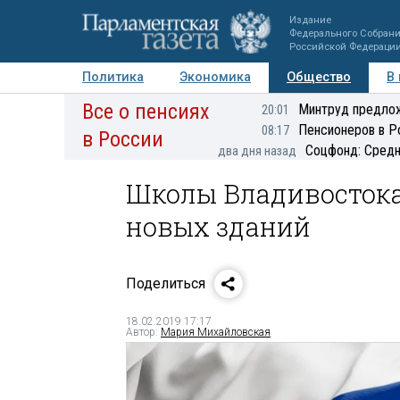
Издание
Федерального Собран
Российской Федераци
Политика
Экономика
Общество
В
Все о пенсиях
Фото
Авторы
Персоны
Мнения
Регионы
Минтруд предлож
20:01
Пенсионеров в Р
08:17
в России
Соцфонд: Средн
два дня назад
Школы Владивостока
новых зданий
Поделиться
18.02.2019 17:17
Автор:
Мария Михайловская