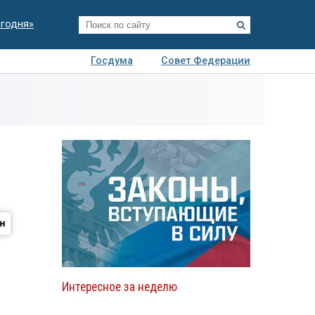
егодня»
Госдума
Совет Федерации
я
Авто
Недвижимость
Технологии
иза
Интересное за неделю