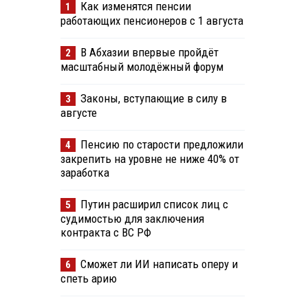
Как изменятся пенсии
1
работающих пенсионеров с 1 августа
В Абхазии впервые пройдёт
2
масштабный молодёжный форум
Законы, вступающие в силу в
3
августе
Пенсию по старости предложили
4
закрепить на уровне не ниже 40% от
заработка
Путин расширил список лиц с
5
судимостью для заключения
контракта с ВС РФ
Сможет ли ИИ написать оперу и
6
спеть арию