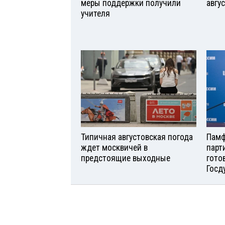
меры поддержки получили
авгу
учителя
Типичная августовская погода
Памф
ждет москвичей в
парт
предстоящие выходные
гото
Госд