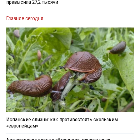
превысила 27,2 тысячи
Главное сегодня
Испанские слизни: как противостоять скользким
«европейцам»
Августовское солнце обманчиво: почему коже