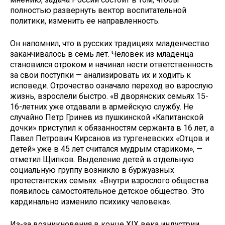
полностью развернуть вектор воспитательной
политики, изменить ее направленность.
Он напомнил, что в русских традициях младенчество
заканчивалось в семь лет. Человек из младенца
становился отроком и начинал нести ответственность
за свои поступки — анализировать их и ходить к
исповеди. Отрочество означало переход во взрослую
жизнь, взрослели быстро. «В дворянских семьях 15-
16-летних уже отдавали в армейскую службу. Не
случайно Петр Гринев из пушкинской «Капитанской
дочки» приступил к обязанностям сержанта в 16 лет, а
Павел Петрович Кирсанов из тургеневских «Отцов и
детей» уже в 45 лет считался мудрым стариком», —
отметил Щипков. Выделение детей в отдельную
социальную группу возникло в буржуазных
протестантских семьях. «Внутри взрослого общества
появилось самостоятельное детское общество. Это
кардинально изменило психику человека».
Из-за возникновения в конце XIX века индустрии